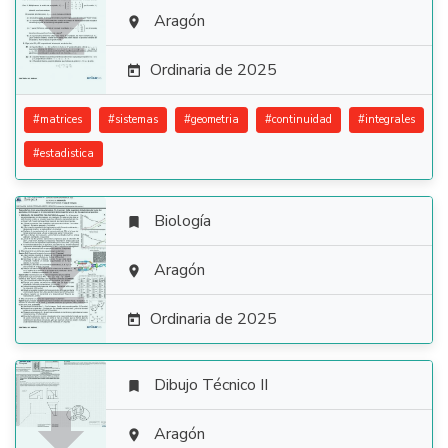

Aragón

Ordinaria de 2025

#
matrices
#
sistemas
#
geometria
#
continuidad
#
integrales
#
estadistica
Biología


Aragón

Ordinaria de 2025

Dibujo Técnico II


Aragón
