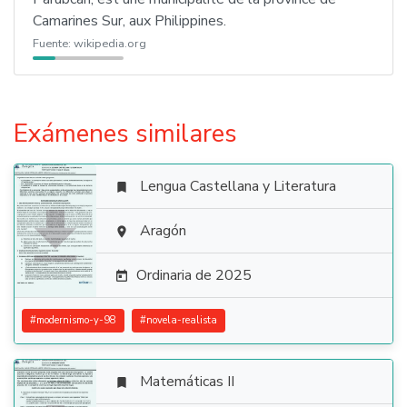
Camarines Sur, aux Philippines.
Fuente:
wikipedia.org
Exámenes similares
Lengua Castellana y Literatura


Aragón

Ordinaria de 2025

#
modernismo-y-98
#
novela-realista
Matemáticas II
