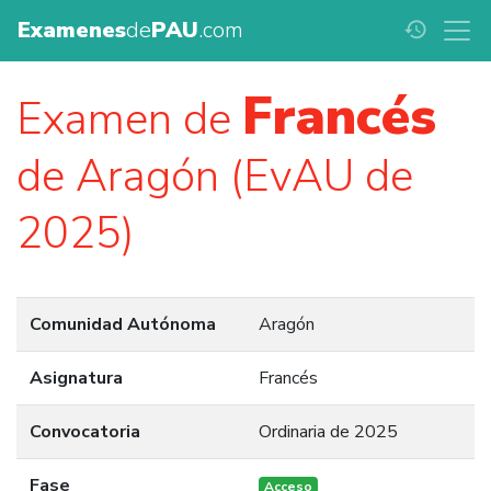
Examenes
de
PAU
.com
history
Francés
Examen de
de Aragón (EvAU de
2025)
Comunidad Autónoma
Aragón
Asignatura
Francés
Convocatoria
Ordinaria de 2025
Fase
Acceso