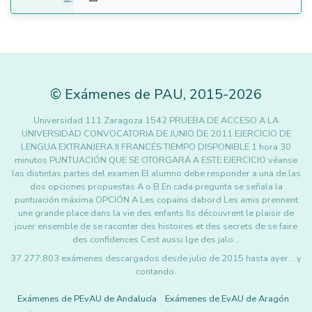
©
Exámenes de PAU
,
2015
-2026
Universidad 111 Zaragoza 1542 PRUEBA DE ACCESO A LA
UNIVERSIDAD CONVOCATORIA DE JUNIO DE 2011 EJERCICIO DE
LENGUA EXTRANJERA II FRANCÉS TIEMPO DISPONIBLE 1 hora 30
minutos PUNTUACIÓN QUE SE OTORGARÁ A ESTE EJERCICIO véanse
las distintas partes del examen El alumno debe responder a una de las
dos opciones propuestas A o B En cada pregunta se señala la
puntuación máxima OPCIÓN A Les copains dabord Les amis prennent
une grande place dans la vie des enfants Ils découvrent le plaisir de
jouer ensemble de se raconter des histoires et des secrets de se faire
des confidences Cest aussi lge des jalo…
37.277.803 exámenes descargados desde julio de 2015 hasta ayer... y
contando.
Exámenes de PEvAU de Andalucía
Exámenes de EvAU de Aragón