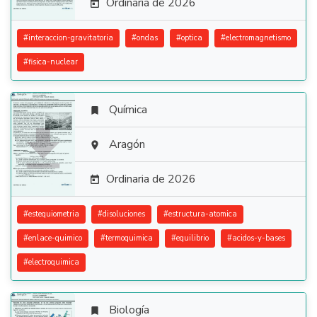
Ordinaria de 2026

#
interaccion-gravitatoria
#
ondas
#
optica
#
electromagnetismo
#
fisica-nuclear
Química


Aragón

Ordinaria de 2026

#
estequiometria
#
disoluciones
#
estructura-atomica
#
enlace-quimico
#
termoquimica
#
equilibrio
#
acidos-y-bases
#
electroquimica
Biología
