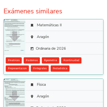
Exámenes similares
Matemáticas II


Aragón

Ordinaria de 2026

#
matrices
#
sistemas
#
geometria
#
continuidad
#
representacion
#
integrales
#
estadistica
Física


Aragón
