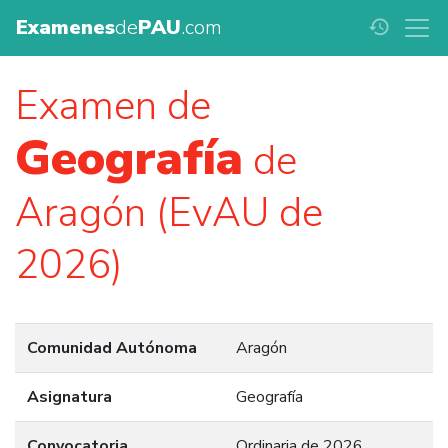
Examenes
de
PAU
.com
history
Examen de
Geografía
de
Aragón (EvAU de
2026)
Comunidad Autónoma
Aragón
Asignatura
Geografía
Convocatoria
Ordinaria de 2026