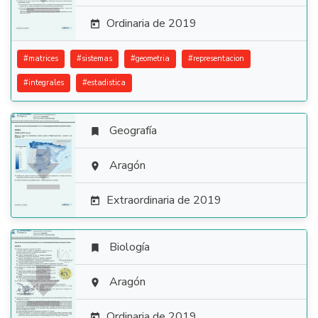
Ordinaria de 2019

#
matrices
#
sistemas
#
geometria
#
representacion
#
integrales
#
estadistica
Geografía


Aragón

Extraordinaria de 2019

Biología


Aragón

Ordinaria de 2019
