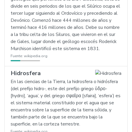
divide en seis periodos de los que el Silúrico ocupa el
tercer lugar siguiendo al Ordovícico y precediendo al
Devónico. Comenzó hace 444 millones de años y
terminó hace 416 millones de años. Debe su nombre
a la tribu celta de los Siluros, que vivieron en el sur
de Gales, lugar donde el geólogo escocés Roderick
Murchison identificó este sistema en 1831.
Fuente:
wikipedia.org
Hidrosfera
En las ciencias de la Tierra, la hidrosfera o hidrósfera
(del prefijo hidro-, este del prefijo griego ὑδρο-
[hydro], ‘agua’, y del griego σφαῖρα [sfaira], ‘esfera’) es
el sistema material constituido por el agua que se
encuentra sobre la superficie de la tierra sólida, y
también parte de la que se encuentra bajo la
superficie, en la corteza terrestre.
Fuente:
wikipedia.org