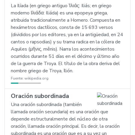
La Ilíada (en griego antiguo Ἰλιάς: Iliás; en griego
moderno Ιλιάδα: Iliáda) es una epopeya griega,
atribuida tradicionalmente a Homero. Compuesta en
hexámetros dactílicos, consta de 15 693 versos
(divididos por los editores, ya en la antigüedad, en 24
cantos o rapsodias) y su trama radica en la cólera de
Aquiles (μῆνις, mênis). Narra los acontecimientos
ocurridos durante 51 días en el décimo y último año
de la guerra de Troya. El título de la obra deriva del
nombre griego de Troya, Ιlión.
Fuente:
wikipedia.org
Oración subordinada
Una oración subordinada (también
llamada oración secundaria) es una oración que
depende estructuralmente del núcleo de otra
oración, llamada oración principal. Es decir, la oración
subordinada es una oración que es a su vez un