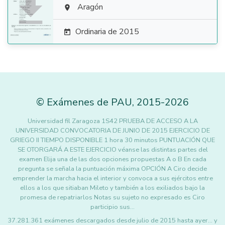

Aragón

Ordinaria de 2015

©
Exámenes de PAU
,
2015
-2026
Universidad fil Zaragoza 1S42 PRUEBA DE ACCESO A LA
UNIVERSIDAD CONVOCATORIA DE JUNIO DE 2015 EJERCICIO DE
GRIEGO II TIEMPO DISPONIBLE 1 hora 30 minutos PUNTUACIÓN QUE
SE OTORGARÁ A ESTE EJERCICIO véanse las distintas partes del
examen Elija una de las dos opciones propuestas A o B En cada
pregunta se señala la puntuación máxima OPCIÓN A Ciro decide
emprender la marcha hacia el interior y convoca a sus ejércitos entre
ellos a los que sitiaban Mileto y también a los exiliados bajo la
promesa de repatriarlos Notas su sujeto no expresado es Ciro
participio sus…
37.281.361 exámenes descargados desde julio de 2015 hasta ayer... y