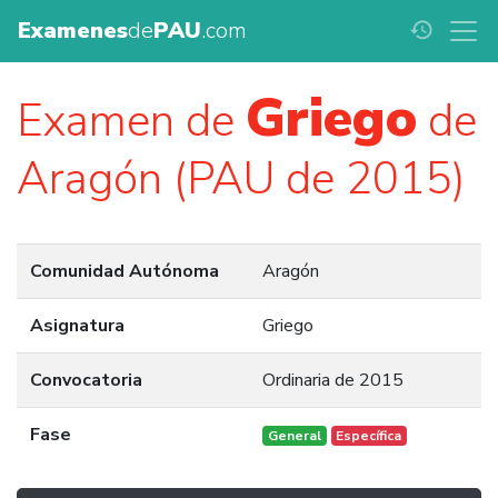
Examenes
de
PAU
.com
history
Griego
Examen de
de
Aragón (PAU de 2015)
Comunidad Autónoma
Aragón
Asignatura
Griego
Convocatoria
Ordinaria de 2015
Fase
General
Específica