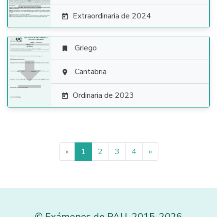
Extraordinaria de 2024

Griego


Cantabria

Ordinaria de 2023

«
1
2
3
4
»
©
Exámenes de PAU
,
2015
-2026