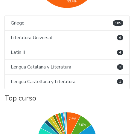
93.4%
Griego
185
Literatura Universal
6
Latín II
4
Lengua Catalana y Literatura
2
Lengua Castellana y Literatura
1
Top curso
7.6%
7.6%