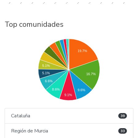
..
..
..
..
..
..
..
..
..
..
..
Top comunidades
19.7%
5.1%
5.1%
16.7%
6.6%
8.6%
9.6%
9.1%
Cataluña
39
Región de Murcia
33