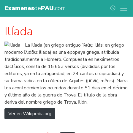
Examenes
de
PAU
.com
history
Ilíada
La Ilíada (en griego antiguo Ἰλιάς: Iliás; en griego
moderno Ιλιάδα: Iliáda) es una epopeya griega, atribuida
tradicionalmente a Homero. Compuesta en hexámetros
dactílicos, consta de 15 693 versos (divididos por los
editores, ya en la antigüedad, en 24 cantos o rapsodias) y
su trama radica en la cólera de Aquiles (μῆνις, mênis). Narra
los acontecimientos ocurridos durante 51 días en el décimo
y último año de la guerra de Troya. El título de la obra
deriva del nombre griego de Troya, Ιlión.
Ver en Wikipedia.org