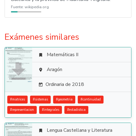
Fuente:
wikipedia.org
Exámenes similares
Matemáticas II


Aragón

Ordinaria de 2018

#
matrices
#
sistemas
#
geometria
#
continuidad
#
representacion
#
integrales
#
estadistica
Lengua Castellana y Literatura
