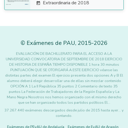
Extraordinaria de 2018

©
Exámenes de PAU
,
2015
-2026
EVALUACIÓN DE BACHILLERATO PARA EL ACCESO A LA
UNIVERSIDAD CONVOCATORIA DE SEPTIEMBRE DE 2018 EJERCICIO
DE HISTORIA DE ESPAÑA TIEMPO DISPONIBLE 1 hora 30 minutos
PUNTUACIÓN QUE SE OTORGARÁ A ESTE EJERCICIO véanse las
distintas partes del examen El ejercicio presenta dos opciones A y B El
alumno deberá elegir desarrollar una de ellas sin mezclar contenido
OPCIÓN A 1 La II República 35 puntos 2 Comentario de texto 35
puntos La Federación de Trabajadores de la Región Española y La
Mano Negra Nosotros nos hemos organizado con el mismo derecho
que se han organizado todos los partidos políticos El…
37.267.440 exámenes descargados desde julio de 2015 hasta ayer... y
contando.
Exámenes de PEvAU de Andalucía
Exámenes de EvAU de Aragón