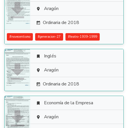

Aragón

Ordinaria de 2018

#
novecentismo
#
generacion-27
#
teatro-1939-1999
Inglés


Aragón

Ordinaria de 2018

Economía de la Empresa


Aragón
