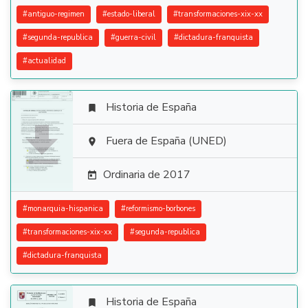
#
antiguo-regimen
#
estado-liberal
#
transformaciones-xix-xx
#
segunda-republica
#
guerra-civil
#
dictadura-franquista
#
actualidad
Historia de España


Fuera de España (UNED)

Ordinaria de 2017

#
monarquia-hispanica
#
reformismo-borbones
#
transformaciones-xix-xx
#
segunda-republica
#
dictadura-franquista
Historia de España
