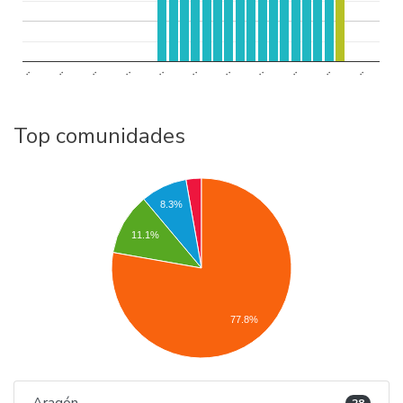
..
..
..
..
..
..
..
..
..
..
..
Top comunidades
8.3%
11.1%
77.8%