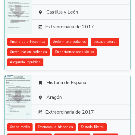

Castilla y León

Extraordinaria de 2017

#
monarquia-hispanica
#
reformismo-borbones
#
estado-liberal
#
restauracion-borbonica
#
transformaciones-xix-xx
#
segunda-republica
Historia de España


Aragón

Extraordinaria de 2017

#
edad-media
#
monarquia-hispanica
#
estado-liberal