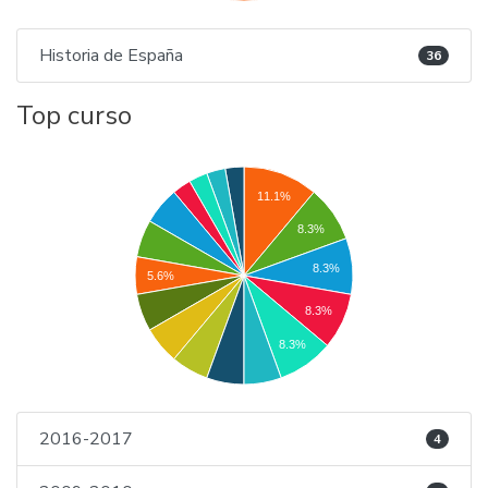
Historia de España
36
Top curso
11.1%
8.3%
8.3%
5.6%
8.3%
8.3%
2016-2017
4