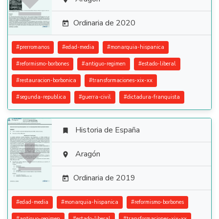

Ordinaria de 2020

#
prerromanos
#
edad-media
#
monarquia-hispanica
#
reformismo-borbones
#
antiguo-regimen
#
estado-liberal
#
restauracion-borbonica
#
transformaciones-xix-xx
#
segunda-republica
#
guerra-civil
#
dictadura-franquista
Historia de España


Aragón

Ordinaria de 2019

#
edad-media
#
monarquia-hispanica
#
reformismo-borbones
#
antiguo-regimen
#
estado-liberal
#
transformaciones-xix-xx