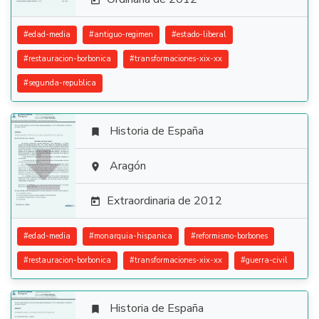

#
edad-media
#
antiguo-regimen
#
estado-liberal
#
restauracion-borbonica
#
transformaciones-xix-xx
#
segunda-republica
Historia de España


Aragón

Extraordinaria de 2012

#
edad-media
#
monarquia-hispanica
#
reformismo-borbones
#
restauracion-borbonica
#
transformaciones-xix-xx
#
guerra-civil
Historia de España
