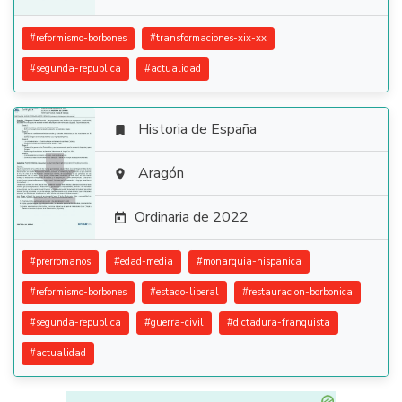
#
reformismo-borbones
#
transformaciones-xix-xx
#
segunda-republica
#
actualidad
Historia de España


Aragón

Ordinaria de 2022

#
prerromanos
#
edad-media
#
monarquia-hispanica
#
reformismo-borbones
#
estado-liberal
#
restauracion-borbonica
#
segunda-republica
#
guerra-civil
#
dictadura-franquista
#
actualidad