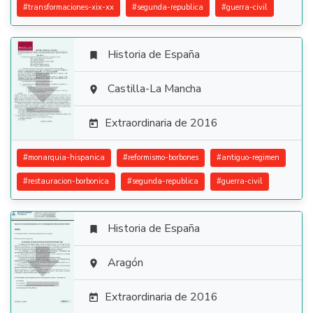
#
transformaciones-xix-xx
#
segunda-republica
#
guerra-civil
Historia de España


Castilla-La Mancha

Extraordinaria de 2016

#
monarquia-hispanica
#
reformismo-borbones
#
antiguo-regimen
#
restauracion-borbonica
#
segunda-republica
#
guerra-civil
Historia de España


Aragón

Extraordinaria de 2016
