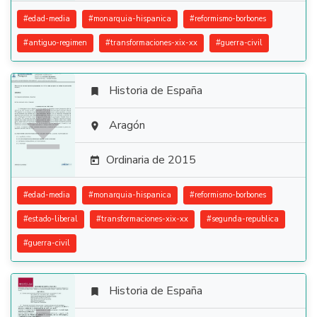
#
edad-media
#
monarquia-hispanica
#
reformismo-borbones
#
antiguo-regimen
#
transformaciones-xix-xx
#
guerra-civil
Historia de España


Aragón

Ordinaria de 2015

#
edad-media
#
monarquia-hispanica
#
reformismo-borbones
#
estado-liberal
#
transformaciones-xix-xx
#
segunda-republica
#
guerra-civil
Historia de España
