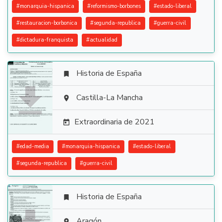
#
monarquia-hispanica
#
reformismo-borbones
#
estado-liberal
#
restauracion-borbonica
#
segunda-republica
#
guerra-civil
#
dictadura-franquista
#
actualidad
Historia de España


Castilla-La Mancha

Extraordinaria de 2021

#
edad-media
#
monarquia-hispanica
#
estado-liberal
#
segunda-republica
#
guerra-civil
Historia de España

Aragón
