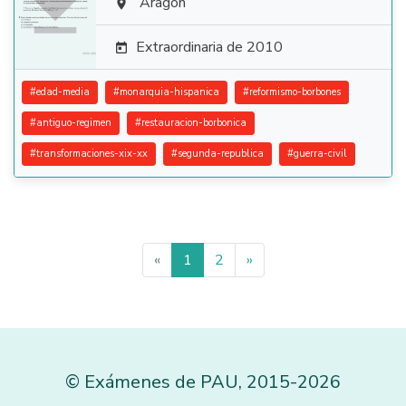

Aragón

Extraordinaria de 2010

#
edad-media
#
monarquia-hispanica
#
reformismo-borbones
#
antiguo-regimen
#
restauracion-borbonica
#
transformaciones-xix-xx
#
segunda-republica
#
guerra-civil
«
1
2
»
©
Exámenes de PAU
,
2015
-2026