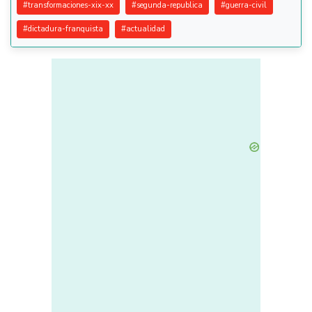
#
transformaciones-xix-xx
#
segunda-republica
#
guerra-civil
#
dictadura-franquista
#
actualidad