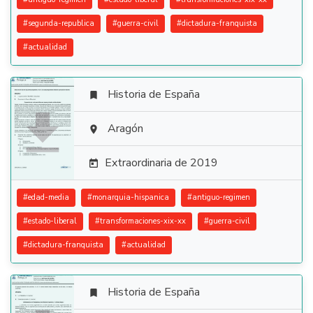
#
segunda-republica
#
guerra-civil
#
dictadura-franquista
#
actualidad
Historia de España


Aragón

Extraordinaria de 2019

#
edad-media
#
monarquia-hispanica
#
antiguo-regimen
#
estado-liberal
#
transformaciones-xix-xx
#
guerra-civil
#
dictadura-franquista
#
actualidad
Historia de España
