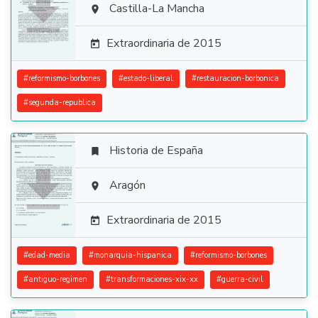

Castilla-La Mancha

Extraordinaria de 2015

#
reformismo-borbones
#
estado-liberal
#
restauracion-borbonica
#
segunda-republica
Historia de España


Aragón

Extraordinaria de 2015

#
edad-media
#
monarquia-hispanica
#
reformismo-borbones
#
antiguo-regimen
#
transformaciones-xix-xx
#
guerra-civil