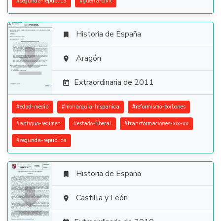
#
segunda-republica
#
guerra-civil
Historia de España


Aragón

Extraordinaria de 2011

#
edad-media
#
monarquia-hispanica
#
reformismo-borbones
#
antiguo-regimen
#
estado-liberal
#
transformaciones-xix-xx
#
segunda-republica
Historia de España


Castilla y León
