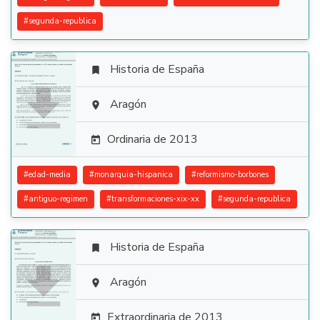
#
segunda-republica
Historia de España


Aragón

Ordinaria de 2013

#
edad-media
#
monarquia-hispanica
#
reformismo-borbones
#
antiguo-regimen
#
transformaciones-xix-xx
#
segunda-republica
Historia de España


Aragón

Extraordinaria de 2013
