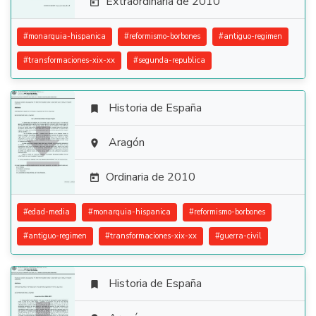
Extraordinaria de 2010

#
monarquia-hispanica
#
reformismo-borbones
#
antiguo-regimen
#
transformaciones-xix-xx
#
segunda-republica
Historia de España


Aragón

Ordinaria de 2010

#
edad-media
#
monarquia-hispanica
#
reformismo-borbones
#
antiguo-regimen
#
transformaciones-xix-xx
#
guerra-civil
Historia de España
