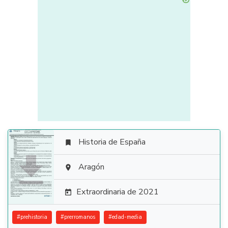
Historia de España


Aragón

Extraordinaria de 2021

#
prehistoria
#
prerromanos
#
edad-media