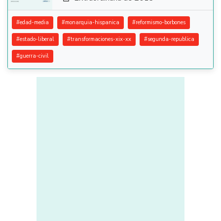
#
edad-media
#
monarquia-hispanica
#
reformismo-borbones
#
estado-liberal
#
transformaciones-xix-xx
#
segunda-republica
#
guerra-civil