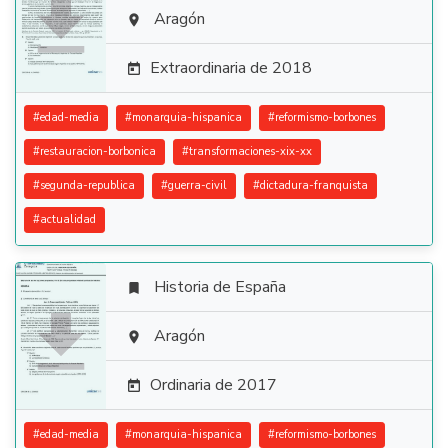

Aragón

Extraordinaria de 2018

#
edad-media
#
monarquia-hispanica
#
reformismo-borbones
#
restauracion-borbonica
#
transformaciones-xix-xx
#
segunda-republica
#
guerra-civil
#
dictadura-franquista
#
actualidad
Historia de España


Aragón

Ordinaria de 2017

#
edad-media
#
monarquia-hispanica
#
reformismo-borbones