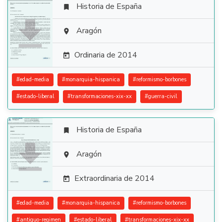
Historia de España


Aragón

Ordinaria de 2014

#
edad-media
#
monarquia-hispanica
#
reformismo-borbones
#
estado-liberal
#
transformaciones-xix-xx
#
guerra-civil
Historia de España


Aragón

Extraordinaria de 2014

#
edad-media
#
monarquia-hispanica
#
reformismo-borbones
#
antiguo-regimen
#
estado-liberal
#
transformaciones-xix-xx