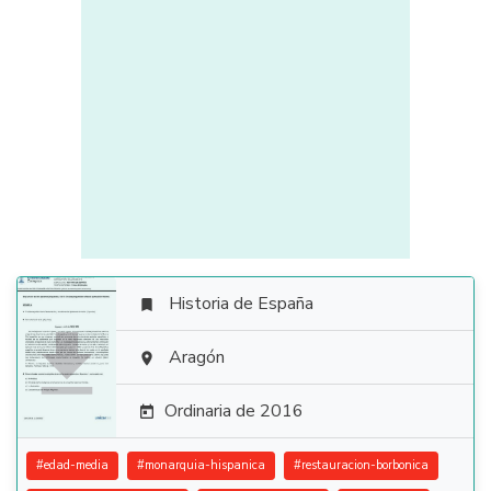
Historia de España


Aragón

Ordinaria de 2016

#
edad-media
#
monarquia-hispanica
#
restauracion-borbonica