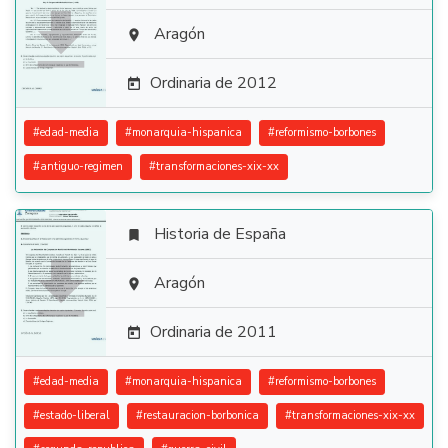

Aragón

Ordinaria de 2012

#
edad-media
#
monarquia-hispanica
#
reformismo-borbones
#
antiguo-regimen
#
transformaciones-xix-xx
Historia de España


Aragón

Ordinaria de 2011

#
edad-media
#
monarquia-hispanica
#
reformismo-borbones
#
estado-liberal
#
restauracion-borbonica
#
transformaciones-xix-xx