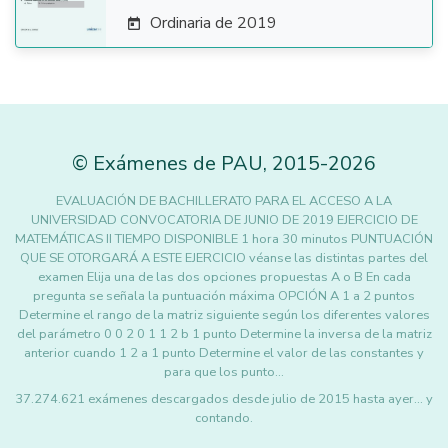
Ordinaria de 2019

©
Exámenes de PAU
,
2015
-2026
EVALUACIÓN DE BACHILLERATO PARA EL ACCESO A LA
UNIVERSIDAD CONVOCATORIA DE JUNIO DE 2019 EJERCICIO DE
MATEMÁTICAS II TIEMPO DISPONIBLE 1 hora 30 minutos PUNTUACIÓN
QUE SE OTORGARÁ A ESTE EJERCICIO véanse las distintas partes del
examen Elija una de las dos opciones propuestas A o B En cada
pregunta se señala la puntuación máxima OPCIÓN A 1 a 2 puntos
Determine el rango de la matriz siguiente según los diferentes valores
del parámetro 0 0 2 0 1 1 2 b 1 punto Determine la inversa de la matriz
anterior cuando 1 2 a 1 punto Determine el valor de las constantes y
para que los punto…
37.274.621 exámenes descargados desde julio de 2015 hasta ayer... y
contando.