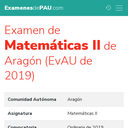
Examenes
de
PAU
.com
history
Examen de
Matemáticas II
de
Aragón (EvAU de
2019)
Comunidad Autónoma
Aragón
Asignatura
Matemáticas II
Convocatoria
Ordinaria de 2019