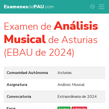
Examenes
de
PAU
.com
history
Análisis
Examen de
Musical
de Asturias
(EBAU de 2024)
Comunidad Autónoma
Asturias
Asignatura
Análisis Musical
Convocatoria
Extraordinaria de 2024
Fase
Acceso
Admisión