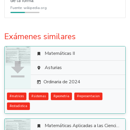
de la forma.
Fuente:
wikipedia.org
Exámenes similares
Matemáticas II


Asturias

Ordinaria de 2024

#
matrices
#
sistemas
#
geometria
#
representacion
#
estadistica
Matemáticas Aplicadas a las Ciencias Sociales
