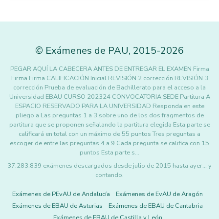
©
Exámenes de PAU
,
2015
-2026
PEGAR AQUÍ LA CABECERA ANTES DE ENTREGAR EL EXAMEN Firma
Firma Firma CALIFICACIÓN Inicial REVISIÓN 2 corrección REVISIÓN 3
corrección Prueba de evaluación de Bachillerato para el acceso a la
Universidad EBAU CURSO 202324 CONVOCATORIA SEDE Partitura A
ESPACIO RESERVADO PARA LA UNIVERSIDAD Responda en este
pliego a Las preguntas 1 a 3 sobre uno de los dos fragmentos de
partitura que se proponen señalando la partitura elegida Esta parte se
calificará en total con un máximo de 55 puntos Tres preguntas a
escoger de entre las preguntas 4 a 9 Cada pregunta se califica con 15
puntos Esta parte s…
37.283.839 exámenes descargados desde julio de 2015 hasta ayer... y
contando.
Exámenes de PEvAU de Andalucía
Exámenes de EvAU de Aragón
Exámenes de EBAU de Asturias
Exámenes de EBAU de Cantabria
Exámenes de EBAU de Castilla y León