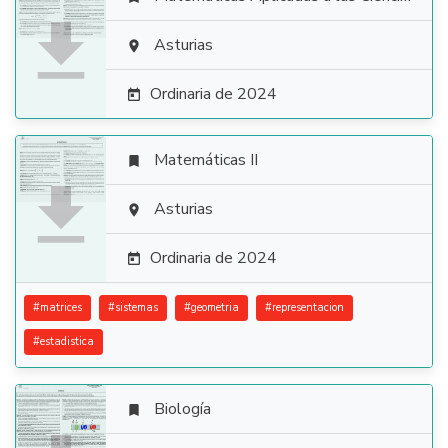

Asturias

Ordinaria de 2024

Matemáticas II


Asturias

Ordinaria de 2024

#
matrices
#
sistemas
#
geometria
#
representacion
#
estadistica
Biología
