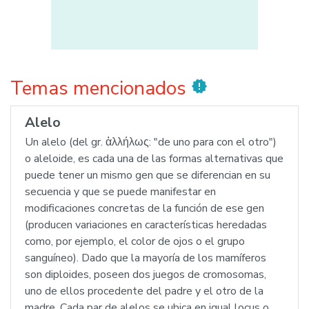
Temas mencionados
new_releases
Alelo
Un alelo (del gr. ἁλλήλως: "de uno para con el otro")
o aleloide, es cada una de las formas alternativas que
puede tener un mismo gen que se diferencian en su
secuencia y que se puede manifestar en
modificaciones concretas de la función de ese gen
(producen variaciones en características heredadas
como, por ejemplo, el color de ojos o el grupo
sanguíneo). Dado que la mayoría de los mamíferos
son diploides, poseen dos juegos de cromosomas,
uno de ellos procedente del padre y el otro de la
madre. Cada par de alelos se ubica en igual locus o