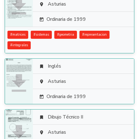

Asturias

Ordinaria de 1999

#
matrices
#
sistemas
#
geometria
#
representacion
#
integrales
Inglés


Asturias

Ordinaria de 1999

Dibujo Técnico II


Asturias
