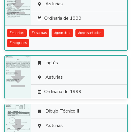

Asturias

Ordinaria de 1999

#
matrices
#
sistemas
#
geometria
#
representacion
#
integrales
Inglés


Asturias

Ordinaria de 1999

Dibujo Técnico II


Asturias
