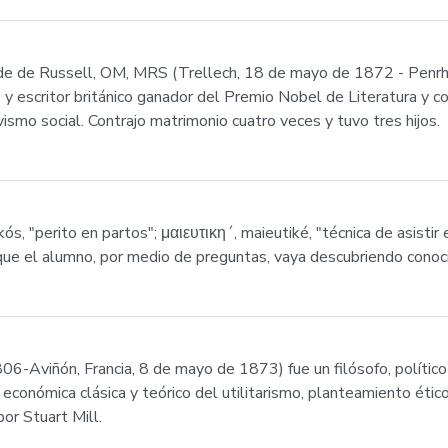
nde de Russell, OM, MRS (Trellech, 18 de mayo de 1872 - Penrh
y escritor británico ganador del Premio Nobel de Literatura y cono
vismo social. Contrajo matrimonio cuatro veces y tuvo tres hijos.
ós, "perito en partos"; μαιευτικη´, maieutiké, "técnica de asisti
que el alumno, por medio de preguntas, vaya descubriendo conoc
06-Aviñón, Francia, 8 de mayo de 1873) fue un filósofo, polític
 económica clásica y teórico del utilitarismo, planteamiento ét
por Stuart Mill.