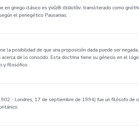
ue en griego clásico es γνῶθι σεαυτόν, transliterado como gnóthi
según el periegético Pausanias.
tiene la posibilidad de que una proposición dada puede ser negada
a acerca de lo conocido. Esta doctrina tiene su génesis en el ló
y filosófico.
902 - Londres, 17 de septiembre de 1994) fue un filósofo de ori
ritánico.