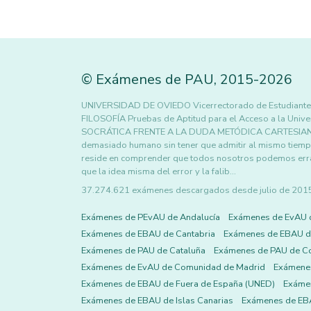
©
Exámenes de PAU
,
2015
-2026
UNIVERSIDAD DE OVIEDO Vicerrectorado de Estudiantes 
FILOSOFÍA Pruebas de Aptitud para el Acceso a la Uni
SOCRÁTICA FRENTE A LA DUDA METÓDICA CARTESIANA 
demasiado humano sin tener que admitir al mismo tiempo
reside en comprender que todos nosotros podemos errar
que la idea misma del error y la falib…
37.274.621 exámenes descargados desde julio de 2015 h
Exámenes de PEvAU de Andalucía
Exámenes de EvAU 
Exámenes de EBAU de Cantabria
Exámenes de EBAU de
Exámenes de PAU de Cataluña
Exámenes de PAU de C
Exámenes de EvAU de Comunidad de Madrid
Exámene
Exámenes de EBAU de Fuera de España (UNED)
Exámen
Exámenes de EBAU de Islas Canarias
Exámenes de EBA