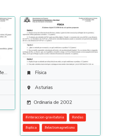
les
Física

Asturias

Ordinaria de 2002

#
interaccion-gravitatoria
#
ondas
#
optica
#
electromagnetismo