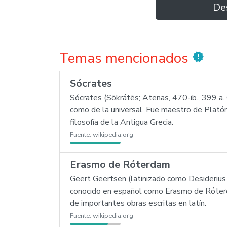
De
Temas mencionados
new_releases
Sócrates
Sócrates (Sōkrátēs; Atenas, 470-ib., 399 a. 
como de la universal. Fue maestro de Platón
filosofía de la Antigua Grecia.
Fuente:
wikipedia.org
Erasmo de Róterdam
Geert Geertsen (latinizado como Desideriu
conocido en español como Erasmo de Róterda
de importantes obras escritas en latín.
Fuente:
wikipedia.org