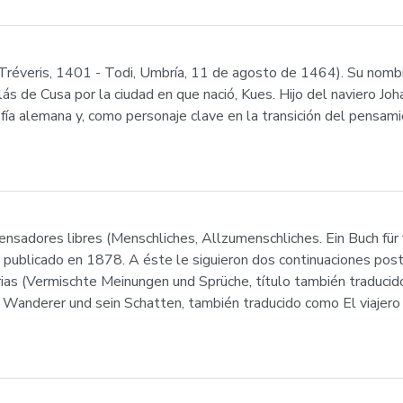
Tréveris, 1401 - Todi, Umbría, 11 de agosto de 1464). Su nombr
lás de Cusa por la ciudad en que nació, Kues. Hijo del naviero J
sofía alemana y, como personaje clave en la transición del pensa
sadores libres (Menschliches, Allzumenschliches. Ein Buch für fr
e publicado en 1878. A éste le siguieron dos continuaciones pos
rias (Vermischte Meinungen und Sprüche, título también traduci
 Wanderer und sein Schatten, también traducido como El viajero