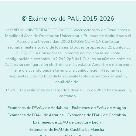
©
Exámenes de PAU
,
2015
-2026
Je feflEl M UNIVERSIDAD DE OVIEDO Vicerrectorado de Estudiantes y
Movilidad Área de Orientación Universitaria Pruebas de Aptitud para el
Acceso a la Universidad 2002 LOGSE QUÍMICA Contestar
razonadamente a cuatro de los seis bloques propuestos 25 puntos cu
BLOQUE 1 a Considérese un átomo neutro con la siguiente
configuración electrónica 1s2 2s2 2p6 4s1 Cuál es su número atómico
Cuál es su configuración electrónica más estable Absorbe o desprende
energía cuando pasa a tener dicha configuración Razonar las
respuestas 1 punto b Dada la siguiente tabla de puntos de fusión y
ebullición de…
37.283.839 exámenes descargados desde julio de 2015 hasta ayer... y
contando.
Exámenes de PEvAU de Andalucía
Exámenes de EvAU de Aragón
Exámenes de EBAU de Asturias
Exámenes de EBAU de Cantabria
Exámenes de EBAU de Castilla y León
Exámenes de EvAU de Castilla-La Mancha