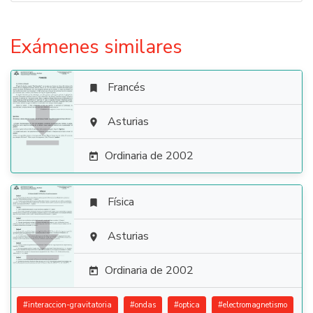
Exámenes similares
Francés


Asturias

Ordinaria de 2002

Física


Asturias

Ordinaria de 2002

#
interaccion-gravitatoria
#
ondas
#
optica
#
electromagnetismo