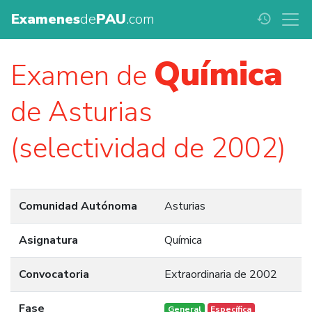
Examenes
de
PAU
.com
history
Química
Examen de
de Asturias
(selectividad de 2002)
Comunidad Autónoma
Asturias
Asignatura
Química
Convocatoria
Extraordinaria de 2002
Fase
General
Específica