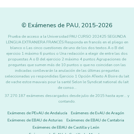
©
Exámenes de PAU
,
2015
-2026
Prueba de acceso a la Universidad PAU CURSO 202425 SEGUNDA
LENGUA EXTRANJERA FRANCÉS Responda en francés en el pliego en
blanco o Las cinco cuestiones de uno de los dos textos A o B del
ejercicio 1 máximo 6 puntos o Una redacción a elegir de entre las dos
propuestas A o B del ejercicio 2 máximo 4 puntos Agrupaciones de
preguntas que sumen más de 10 puntos o que no coincidan con las
indicadas conllevarán la anulación de las últimas preguntas
seleccionadas yo respondidas Ejercicio 1 Opción ATexto A Boire du lait
de vache estce mauvais pour la santé Selon le Syndicat national du lait
de conso…
37.270.187 exámenes descargados desde julio de 2015 hasta ayer... y
contando.
Exámenes de PEvAU de Andalucía
Exámenes de EvAU de Aragón
Exámenes de EBAU de Asturias
Exámenes de EBAU de Cantabria
Exámenes de EBAU de Castilla y León