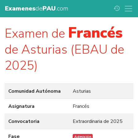
Examenes
de
PAU
.com
history
Francés
Examen de
de Asturias (EBAU de
2025)
Comunidad Autónoma
Asturias
Asignatura
Francés
Convocatoria
Extraordinaria de 2025
Fase
Admisión