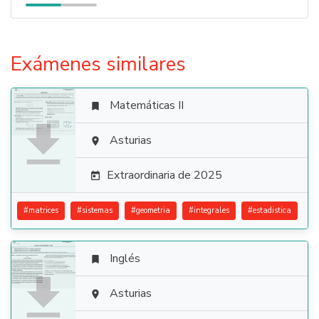
Exámenes similares
Matemáticas II


Asturias

Extraordinaria de 2025

#
matrices
#
sistemas
#
geometria
#
integrales
#
estadistica
Inglés


Asturias
