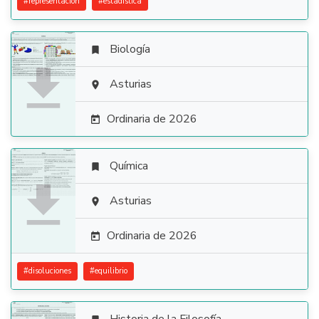
#
representacion
#
estadistica
Biología


Asturias

Ordinaria de 2026

Química


Asturias

Ordinaria de 2026

#
disoluciones
#
equilibrio