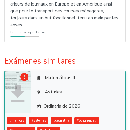
crieurs de journaux en Europe et en Amérique ainsi
que pour le transport des courses ménagères,
toujours dans un but fonctionnel, tenu en main par les
anses.
Fuente:
wikipedia.org
Exámenes similares

Matemáticas II


Asturias

Ordinaria de 2026

#
matrices
#
sistemas
#
geometria
#
continuidad