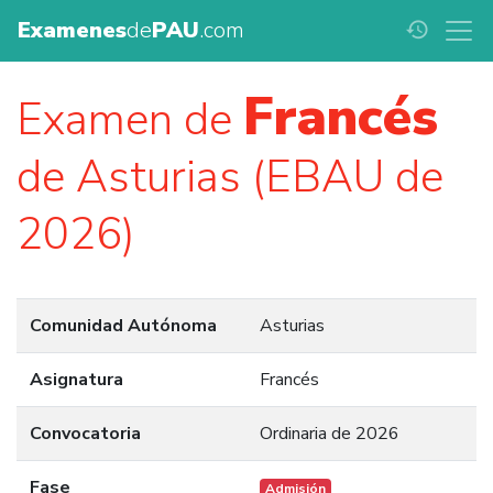
Examenes
de
PAU
.com
history
Francés
Examen de
de Asturias (EBAU de
2026)
Comunidad Autónoma
Asturias
Asignatura
Francés
Convocatoria
Ordinaria de 2026
Fase
Admisión