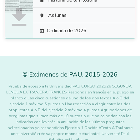
Historia de la Filosofía


Asturias

Ordinaria de 2026

©
Exámenes de PAU
,
2015
-2026
Prueba de acceso a la Universidad PAU CURSO 202526 SEGUNDA
LENGUA EXTRANJERA FRANCÉS Responda en francés en el pliego en
blanco o Las cinco cuestiones de uno de los dos textos A o B del
ejercicio 1 máximo 6 puntos o Una redacción a elegir entre las dos
propuestas A o B del ejercicio 2 máximo 4 puntos Agrupaciones de
preguntas que sumen más de 10 puntos o que no coincidan con las
indicadas conllevarán la anulación de las últimas preguntas
seleccionadas yo respondidas Ejercicio 1 Opción ATexto A Toulouse
une université crée sa propre monnaie étudiante LUniversité Paul
Sabatier est la plus gr…