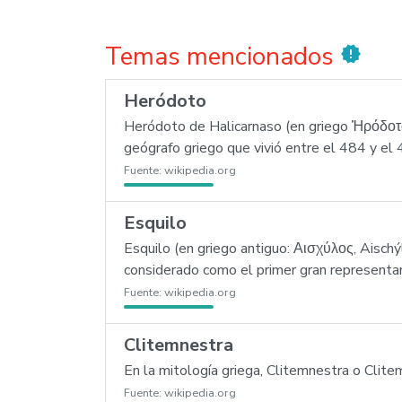
Temas mencionados
new_releases
Heródoto
Heródoto de Halicarnaso (en griego Ἡρόδοτο
geógrafo griego que vivió entre el 484 y el 
Fuente:
wikipedia.org
Esquilo
Esquilo (en griego antiguo: Αισχύλος, Aischý
considerado como el primer gran representan
Fuente:
wikipedia.org
Clitemnestra
En la mitología griega, Clitemnestra o Clit
Fuente:
wikipedia.org