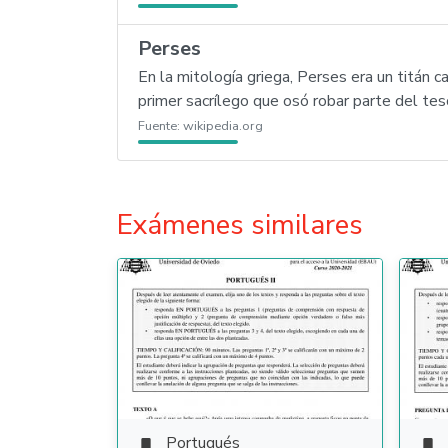
Perses
En la mitología griega, Perses era un titán c
primer sacrílego que osó robar parte del te
Fuente:
wikipedia.org
Exámenes similares
Portugués

