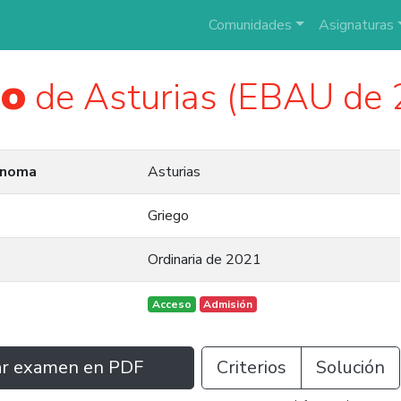
Comunidades
Asignaturas
go
de Asturias (EBAU de 
ónoma
Asturias
Griego
Ordinaria de 2021
Acceso
Admisión
ar examen en PDF
Criterios
Solución