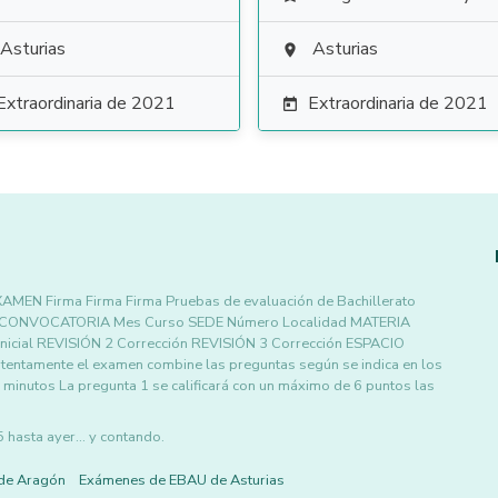
Asturias
Asturias

Extraordinaria de 2021
Extraordinaria de 2021

N Firma Firma Firma Pruebas de evaluación de Bachillerato
21 CONVOCATORIA Mes Curso SEDE Número Localidad MATERIA
cial REVISIÓN 2 Corrección REVISIÓN 3 Corrección ESPACIO
tamente el examen combine las preguntas según se indica en los
inutos La pregunta 1 se calificará con un máximo de 6 puntos las
asta ayer... y contando.
de Aragón
Exámenes de EBAU de Asturias