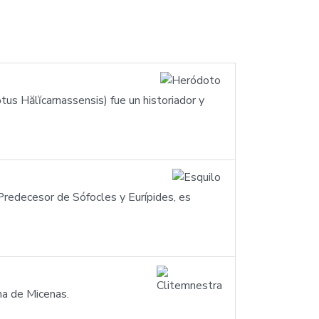
s Hălĭcarnassensis) fue un historiador y
 Predecesor de Sófocles y Eurípides, es
na de Micenas.