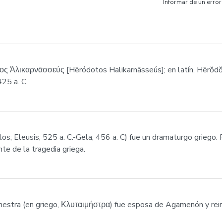
Informar de un error
ς Ἁλικαρνᾱσσεύς [Hēródotos Halikarnāsseús]; en latín, Hērŏdŏtu
425 a. C.
los; Eleusis, 525 a. C.-Gela, 456 a. C) fue un dramaturgo griego.
te de la tragedia griega.
emestra (en griego, Κλυταιμήστρα) fue esposa de Agamenón y rei