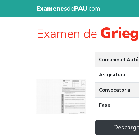
Examenes
de
PAU
.com
Grie
Examen de
Comunidad Aut
Asignatura
Convocatoria
Fase
Descarg