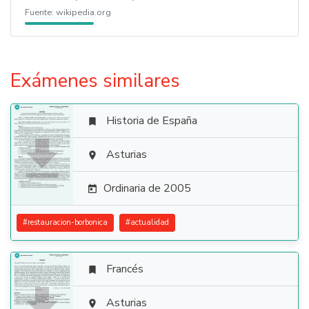
Fuente:
wikipedia.org
Exámenes similares
Historia de España


Asturias

Ordinaria de 2005

#
restauracion-borbonica
#
actualidad
Francés


Asturias
