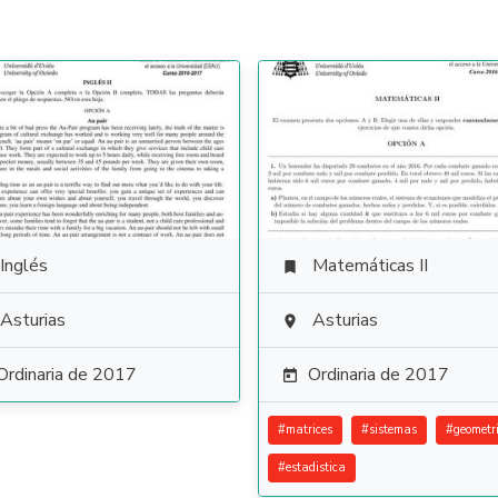
Inglés
Matemáticas II

Asturias
Asturias

Ordinaria de 2017
Ordinaria de 2017

#
matrices
#
sistemas
#
geometr
#
estadistica