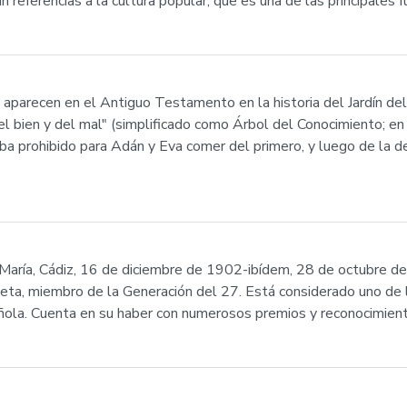
 referencias a la cultura popular, que es una de las principales f
 aparecen en el Antiguo Testamento en la historia del Jardín de
l bien y del mal" (simplificado como Árbol del Conocimiento; en 
taba prohibido para Adán y Eva comer del primero, y luego de la 
María, Cádiz, 16 de diciembre de 1902-ibídem, 28 de octubre de
ta, miembro de la Generación del 27. Está considerado uno de 
añola. Cuenta en su haber con numerosos premios y reconocimien