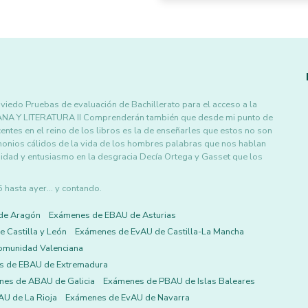
viedo Pruebas de evaluación de Bachillerato para el acceso a la
 Y LITERATURA II Comprenderán también que desde mi punto de
scentes en el reino de los libros es la de enseñarles que estos no son
onios cálidos de la vida de los hombres palabras que nos hablan
sidad y entusiasmo en la desgracia Decía Ortega y Gasset que los
asta ayer... y contando.
de Aragón
Exámenes de EBAU de Asturias
 Castilla y León
Exámenes de EvAU de Castilla-La Mancha
omunidad Valenciana
s de EBAU de Extremadura
es de ABAU de Galicia
Exámenes de PBAU de Islas Baleares
U de La Rioja
Exámenes de EvAU de Navarra