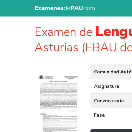
Examenes
de
PAU
.com
Lengu
Examen de
Asturias (EBAU d
Comunidad Aut
Asignatura
Convocatoria
Fase