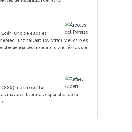
uentes de inspiración del autor.
l Edén. Uno de ellos es
hebreo "Etz haDaat tov V'ra"), y el otro es
desobediencia del mandato divino, éstos son
 1999) fue un escritor
los mayores literatos españoles de la
tos.