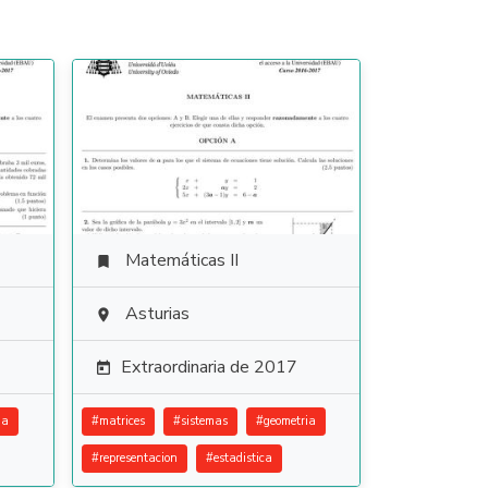
Matemáticas II

Asturias

Extraordinaria de 2017

ia
#
matrices
#
sistemas
#
geometria
#
representacion
#
estadistica