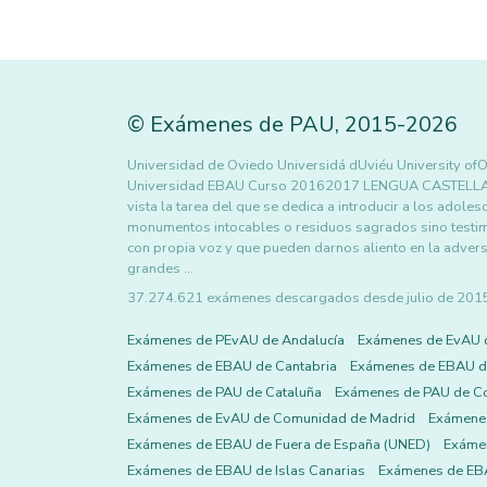
©
Exámenes de PAU
,
2015
-2026
Universidad de Oviedo Universidá dUviéu University ofO
Universidad EBAU Curso 20162017 LENGUA CASTELLANA
vista la tarea del que se dedica a introducir a los adole
monumentos intocables o residuos sagrados sino testim
con propia voz y que pueden darnos aliento en la adver
grandes …
37.274.621 exámenes descargados desde julio de 2015 h
Exámenes de PEvAU de Andalucía
Exámenes de EvAU 
Exámenes de EBAU de Cantabria
Exámenes de EBAU de
Exámenes de PAU de Cataluña
Exámenes de PAU de C
Exámenes de EvAU de Comunidad de Madrid
Exámene
Exámenes de EBAU de Fuera de España (UNED)
Exámen
Exámenes de EBAU de Islas Canarias
Exámenes de EBA