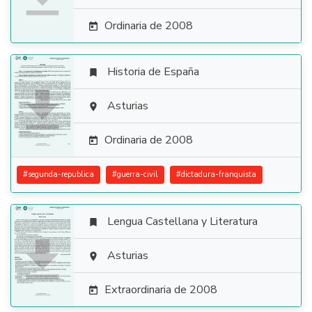
Ordinaria de 2008

Historia de España


Asturias

Ordinaria de 2008

#
segunda-republica
#
guerra-civil
#
dictadura-franquista
Lengua Castellana y Literatura


Asturias

Extraordinaria de 2008
