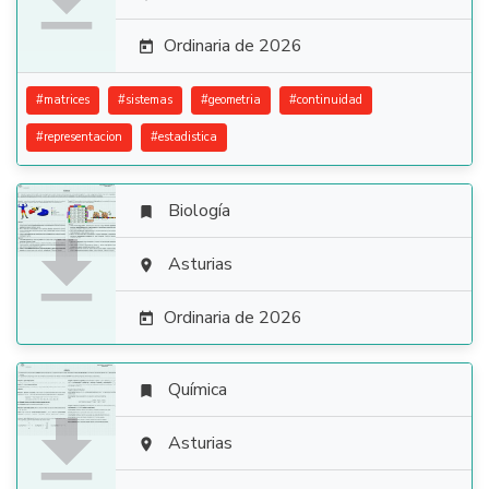

Ordinaria de 2026

#
matrices
#
sistemas
#
geometria
#
continuidad
#
representacion
#
estadistica
Biología


Asturias

Ordinaria de 2026

Química


Asturias
