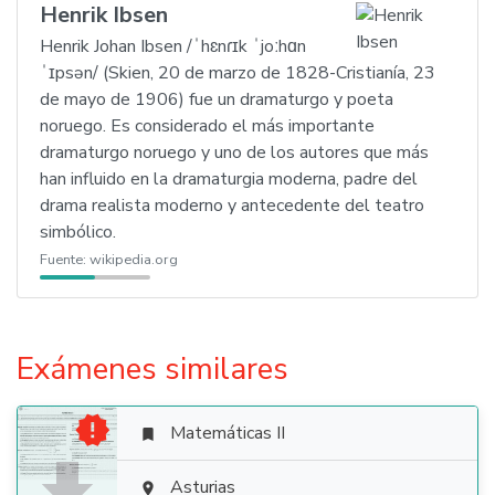
Henrik Ibsen
Henrik Johan Ibsen /ˈhɛnɾɪk ˈjoːhɑn
ˈɪpsən/ (Skien, 20 de marzo de 1828-Cristianía, 23
de mayo de 1906) fue un dramaturgo y poeta
noruego. Es considerado el más importante
dramaturgo noruego y uno de los autores que más
han influido en la dramaturgia moderna, padre del
drama realista moderno y antecedente del teatro
simbólico.
Fuente:
wikipedia.org
Exámenes similares

Matemáticas II

Asturias
