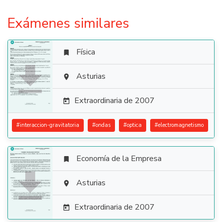
Exámenes similares
Física


Asturias

Extraordinaria de 2007

#
interaccion-gravitatoria
#
ondas
#
optica
#
electromagnetismo
Economía de la Empresa


Asturias

Extraordinaria de 2007
