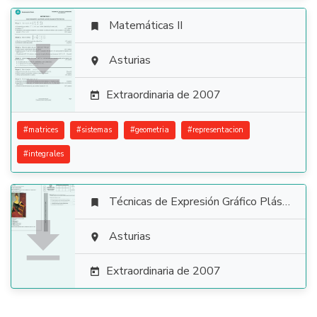
Matemáticas II


Asturias

Extraordinaria de 2007

#
matrices
#
sistemas
#
geometria
#
representacion
#
integrales
Técnicas de Expresión Gráfico Plástica


Asturias

Extraordinaria de 2007
