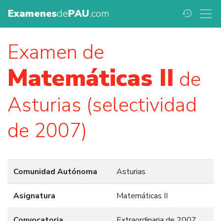
Examenes
de
PAU
.com
history
Examen de
Matemáticas II
de
Asturias (selectividad
de 2007)
Comunidad Autónoma
Asturias
Asignatura
Matemáticas II
Convocatoria
Extraordinaria de 2007