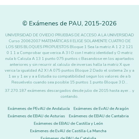
©
Exámenes de PAU
,
2015
-2026
UNIVERSIDAD DE OVIEDO PRUEBAS DE ACCESO A LA UNIVERSIDAD
Curso 20062007 MATEMÁTICAS II ELIGE SOLAMENTE CUATRO DE
LOS SEIS BLOQUES PROPUESTOS Bloque 1 Sea la matriz A 1 2 2 121
0 1 1 a Comprobar que verica A 3 I O con I matriz identidad y O matriz
nula b Calcula A 13 1 punto 075 puntos c Basandose en los apartados
anteriores y sin recurrir al calculo de inversas halla la matriz X que
verica la igualdad A2 X I A 075 puntos Bloque 2 Dado el sistema 2x y a
1 ax y 1 ax y a a Estudia su compatibilidad segun los valores de a b
Resuelvelo cuando sea posible 15 puntos 1 punto Bloque 3 D…
37.270.187 exámenes descargados desde julio de 2015 hasta ayer... y
contando.
Exámenes de PEvAU de Andalucía
Exámenes de EvAU de Aragón
Exámenes de EBAU de Asturias
Exámenes de EBAU de Cantabria
Exámenes de EBAU de Castilla y León
Exámenes de EvAU de Castilla-La Mancha
Exámenes de PAU de Cataluña