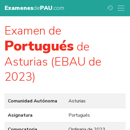
Examenes
de
PAU
.com
history
Examen de
Portugués
de
Asturias (EBAU de
2023)
Comunidad Autónoma
Asturias
Asignatura
Portugués
Convocatoria
Ordinaria de 2023