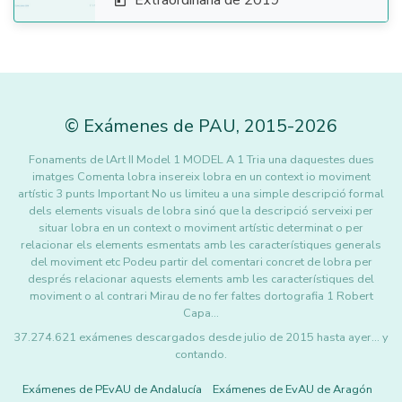
Extraordinaria de 2019

©
Exámenes de PAU
,
2015
-2026
Fonaments de lArt II Model 1 MODEL A 1 Tria una daquestes dues
imatges Comenta lobra insereix lobra en un context io moviment
artístic 3 punts Important No us limiteu a una simple descripció formal
dels elements visuals de lobra sinó que la descripció serveixi per
situar lobra en un context o moviment artístic determinat o per
relacionar els elements esmentats amb les característiques generals
del moviment etc Podeu partir del comentari concret de lobra per
després relacionar aquests elements amb les característiques del
moviment o al contrari Mirau de no fer faltes dortografia 1 Robert
Capa…
37.274.621 exámenes descargados desde julio de 2015 hasta ayer... y
contando.
Exámenes de PEvAU de Andalucía
Exámenes de EvAU de Aragón