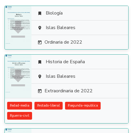
Biología


Islas Baleares

Ordinaria de 2022

Historia de España


Islas Baleares

Extraordinaria de 2022

#
edad-media
#
estado-liberal
#
segunda-republica
#
guerra-civil