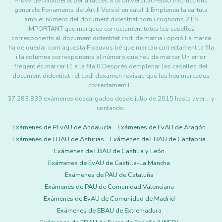
Prova de batxillerat per a laccés a la Universitat PBAU Instruccions
generals Fonaments de lArt II Versió en catal 1 Emplenau la cartula
amb el número del document didentitat nom i cognoms 2 ÉS
IMPORTANT que marqueu correctament totes les caselles
corresponents al document didentitat codi de matria i opció La marca
ha de quedar com aquesta Fixauvos bé que marcau correctament la fila
i la columna corresponents al número que heu de marcar Un error
freqent és marcar l1 a la fila 0 Després demplenar les caselles del
document didentitat i el codi dexamen revisau que les heu marcades
correctament I…
37.283.839 exámenes descargados desde julio de 2015 hasta ayer... y
contando.
Exámenes de PEvAU de Andalucía
Exámenes de EvAU de Aragón
Exámenes de EBAU de Asturias
Exámenes de EBAU de Cantabria
Exámenes de EBAU de Castilla y León
Exámenes de EvAU de Castilla-La Mancha
Exámenes de PAU de Cataluña
Exámenes de PAU de Comunidad Valenciana
Exámenes de EvAU de Comunidad de Madrid
Exámenes de EBAU de Extremadura