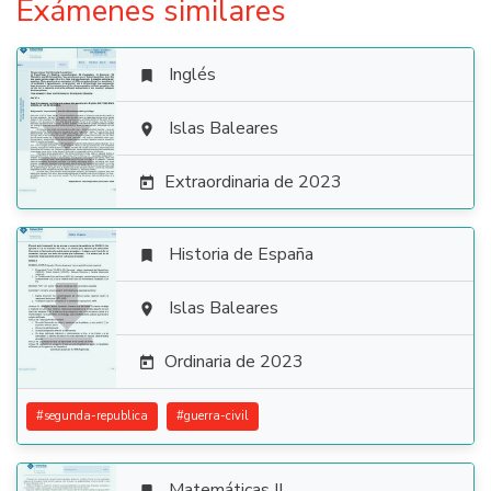
Exámenes similares
Inglés


Islas Baleares

Extraordinaria de 2023

Historia de España


Islas Baleares

Ordinaria de 2023

#
segunda-republica
#
guerra-civil
Matemáticas II