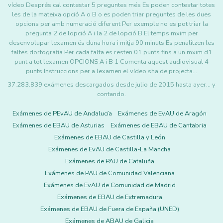
vídeo Després cal contestar 5 preguntes més Es poden contestar totes
les de la mateixa opció A o B o es poden triar preguntes de les dues
opcions per amb numeració diferent Per exemple no es pot triar la
pregunta 2 de lopció A i la 2 de lopció B El temps mxim per
desenvolupar lexamen és duna hora i mitja 90 minuts Es penalitzen les
faltes dortografia Per cada falta es resten 01 punts fins a un mxim d1
punt a tot lexamen OPCIONS A i B 1 Comenta aquest audiovisual 4
punts Instruccions per a lexamen el vídeo sha de projecta…
37.283.839 exámenes descargados desde julio de 2015 hasta ayer... y
contando.
Exámenes de PEvAU de Andalucía
Exámenes de EvAU de Aragón
Exámenes de EBAU de Asturias
Exámenes de EBAU de Cantabria
Exámenes de EBAU de Castilla y León
Exámenes de EvAU de Castilla-La Mancha
Exámenes de PAU de Cataluña
Exámenes de PAU de Comunidad Valenciana
Exámenes de EvAU de Comunidad de Madrid
Exámenes de EBAU de Extremadura
Exámenes de EBAU de Fuera de España (UNED)
Exámenes de ABAU de Galicia