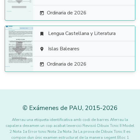
Ordinaria de 2026

Lengua Castellana y Literatura


Islas Baleares

Ordinaria de 2026

©
Exámenes de PAU
,
2015
-2026
Aferrau una etiqueta identificativa amb codi de barres Aferrau la
capalera dexamen un cop acabat lexercici Revisió Dibuix Tcnic II Model
2 Nota 1a Error tcnic Nota 2a Nota 3a La prova de Dibuix Tcnic II es
compon dun únic examen estructurat de la manera segent Bloc 1