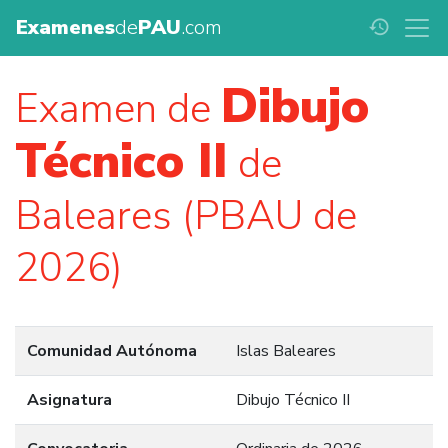
Examenes
de
PAU
.com
history
Dibujo
Examen de
Técnico II
de
Baleares (PBAU de
2026)
Comunidad Autónoma
Islas Baleares
Asignatura
Dibujo Técnico II