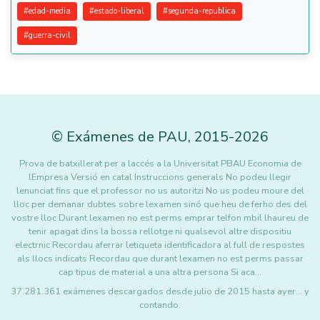
#
edad-media
#
estado-liberal
#
segunda-republica
#
guerra-civil
©
Exámenes de PAU
,
2015
-2026
Prova de batxillerat per a laccés a la Universitat PBAU Economia de
lEmpresa Versió en catal Instruccions generals No podeu llegir
lenunciat fins que el professor no us autoritzi No us podeu moure del
lloc per demanar dubtes sobre lexamen sinó que heu de ferho des del
vostre lloc Durant lexamen no est perms emprar telfon mbil lhaureu de
tenir apagat dins la bossa rellotge ni qualsevol altre dispositiu
electrnic Recordau aferrar letiqueta identificadora al full de respostes
als llocs indicats Recordau que durant lexamen no est perms passar
cap tipus de material a una altra persona Si aca…
37.281.361 exámenes descargados desde julio de 2015 hasta ayer... y
contando.