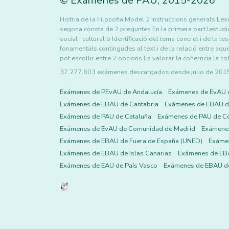
©
Exámenes de PAU
,
2015
-2026
Histria de la Filosofia Model 2 Instruccions generals Lexa
segona consta de 2 preguntes En la primera part lestudian
social i cultural b Identificació del tema concret i de la t
fonamentals contingudes al text i de la relació entre a
pot escollir entre 2 opcions Es valorar la coherncia la co
37.277.803 exámenes descargados desde julio de 2015 h
Exámenes de PEvAU de Andalucía
Exámenes de EvAU 
Exámenes de EBAU de Cantabria
Exámenes de EBAU de
Exámenes de PAU de Cataluña
Exámenes de PAU de C
Exámenes de EvAU de Comunidad de Madrid
Exámene
Exámenes de EBAU de Fuera de España (UNED)
Exámen
Exámenes de EBAU de Islas Canarias
Exámenes de EBA
Exámenes de EAU de País Vasco
Exámenes de EBAU de