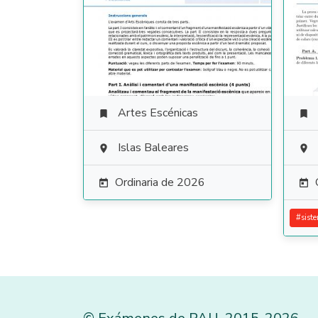
Artes Escénicas


Islas Baleares


Ordinaria de 2026


#
sist