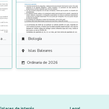
ales
Biología

Islas Baleares

Ordinaria de 2026

Enlaces de interés
Legal