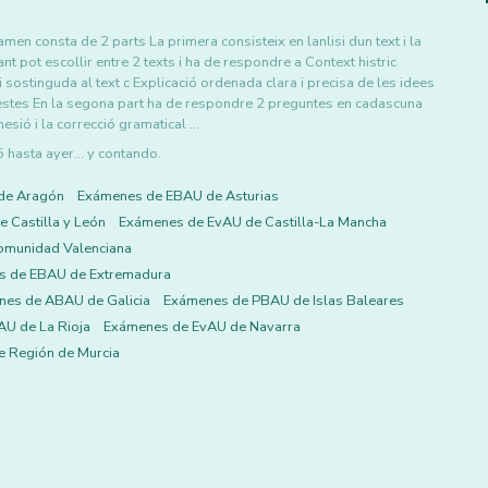
men consta de 2 parts La primera consisteix en lanlisi dun text i la
t pot escollir entre 2 texts i ha de respondre a Context histric
esi sostinguda al text c Explicació ordenada clara i precisa de les idees
questes En la segona part ha de respondre 2 preguntes en cadascuna
hesió i la correcció gramatical …
asta ayer... y contando.
de Aragón
Exámenes de EBAU de Asturias
 Castilla y León
Exámenes de EvAU de Castilla-La Mancha
omunidad Valenciana
s de EBAU de Extremadura
es de ABAU de Galicia
Exámenes de PBAU de Islas Baleares
U de La Rioja
Exámenes de EvAU de Navarra
 Región de Murcia