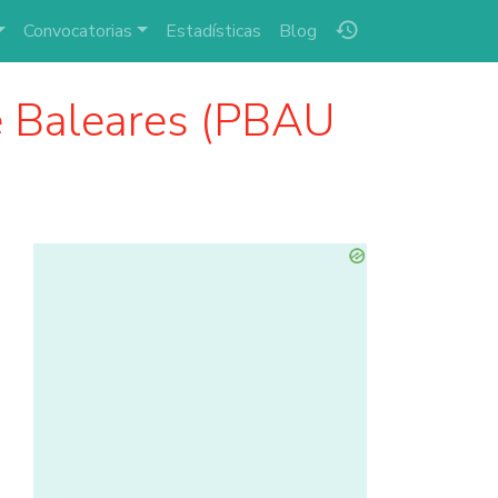
history
Convocatorias
Estadísticas
Blog
 Baleares (PBAU