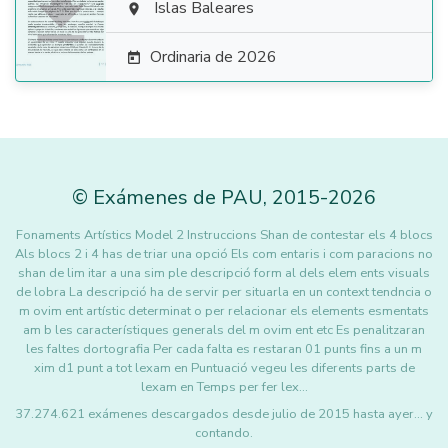

Islas Baleares

Ordinaria de 2026

©
Exámenes de PAU
,
2015
-2026
Fonaments Artístics Model 2 Instruccions Shan de contestar els 4 blocs
Als blocs 2 i 4 has de triar una opció Els com entaris i com paracions no
shan de lim itar a una sim ple descripció form al dels elem ents visuals
de lobra La descripció ha de servir per situarla en un context tendncia o
m ovim ent artístic determinat o per relacionar els elements esmentats
am b les característiques generals del m ovim ent etc Es penalitzaran
les faltes dortografia Per cada falta es restaran 01 punts fins a un m
xim d1 punt a tot lexam en Puntuació vegeu les diferents parts de
lexam en Temps per fer lex…
37.274.621 exámenes descargados desde julio de 2015 hasta ayer... y
contando.