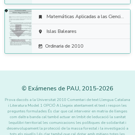
Matemáticas Aplicadas a las Ciencias Sociales


Islas Baleares

Ordinaria de 2010

©
Exámenes de PAU
,
2015
-2026
Prova daccés a la Universitat 2010 Comentari de text Llengua Catalana
i Literatura Model 1 OPCIÓ A Llegeix atentament el text i respon les
preguntes formulades És clar que cal intervenir en matria de llenges
com daltra banda cal també actuar en lmbit de leducació la sanitat
lequilibri territorial les comunicacions les polítiques de solidaritat i
desenvolupament la protecció de la massa forestal i la investigació a
tots els nivells I és clar també que cal dotar amb mitjans totes les