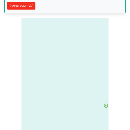
#
generacion-27