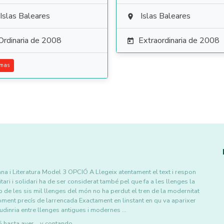
Islas Baleares
Islas Baleares

Ordinaria de 2008
Extraordinaria de 2008

emas
na i Literatura Model 3 OPCIÓ A Llegeix atentament el text i respon
ri i solidari ha de ser considerat també pel que fa a les llenges la
p de les sis mil llenges del món no ha perdut el tren de la modernitat
oment precís de larrencada Exactament en linstant en qu va aparixer
udinria entre llenges antigues i modernes …
asta ayer... y contando.