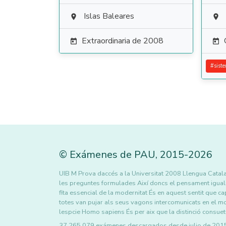
Islas Baleares


Extraordinaria de 2008


#
sist
©
Exámenes de PAU
,
2015
-2026
UIB M Prova daccés a la Universitat 2008 Llengua Catala
les preguntes formulades Així doncs el pensament igualita
fita essencial de la modernitat És en aquest sentit que ca
totes van pujar als seus vagons intercomunicats en el m
lespcie Homo sapiens És per aix que la distinció consuet
37.265.079 exámenes descargados desde julio de 2015 h