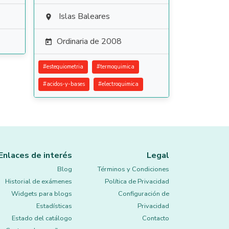
Islas Baleares

Ordinaria de 2008

#
estequiometria
#
termoquimica
#
acidos-y-bases
#
electroquimica
Enlaces de interés
Legal
Blog
Términos y Condiciones
Historial de exámenes
Política de Privacidad
Widgets para blogs
Configuración de
Estadísticas
Privacidad
Estado del catálogo
Contacto