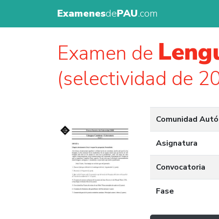
Examenes
de
PAU
.com
Lengu
Examen de
(selectividad de 2
Comunidad Aut
Asignatura
Convocatoria
Fase