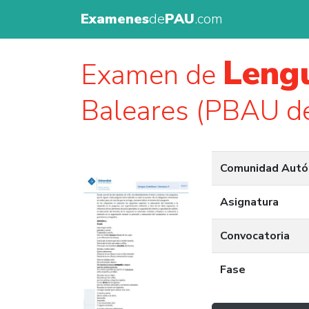
Examenes
de
PAU
.com
Lengu
Examen de
Baleares (PBAU d
Comunidad Aut
Asignatura
Convocatoria
Fase