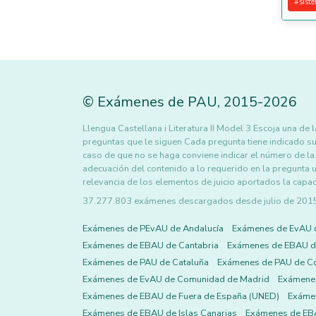
#
sist
©
Exámenes de PAU
,
2015
-2026
Llengua Castellana i Literatura II Model 3 Escoja una de
preguntas que le siguen Cada pregunta tiene indicado su
caso de que no se haga conviene indicar el número de la
adecuación del contenido a lo requerido en la pregunta u
relevancia de los elementos de juicio aportados la capac
37.277.803 exámenes descargados desde julio de 2015 h
Exámenes de PEvAU de Andalucía
Exámenes de EvAU 
Exámenes de EBAU de Cantabria
Exámenes de EBAU de
Exámenes de PAU de Cataluña
Exámenes de PAU de C
Exámenes de EvAU de Comunidad de Madrid
Exámene
Exámenes de EBAU de Fuera de España (UNED)
Exámen
Exámenes de EBAU de Islas Canarias
Exámenes de EBA