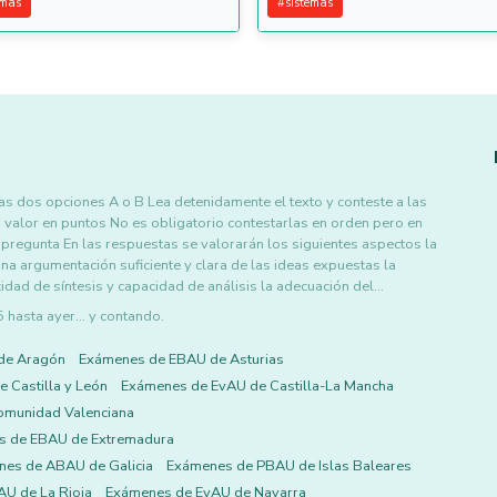
emas
#
sistemas
 las dos opciones A o B Lea detenidamente el texto y conteste a las
 valor en puntos No es obligatorio contestarlas en orden pero en
 pregunta En las respuestas se valorarán los siguientes aspectos la
na argumentación suficiente y clara de las ideas expuestas la
idad de síntesis y capacidad de análisis la adecuación del…
asta ayer... y contando.
de Aragón
Exámenes de EBAU de Asturias
 Castilla y León
Exámenes de EvAU de Castilla-La Mancha
omunidad Valenciana
s de EBAU de Extremadura
es de ABAU de Galicia
Exámenes de PBAU de Islas Baleares
U de La Rioja
Exámenes de EvAU de Navarra