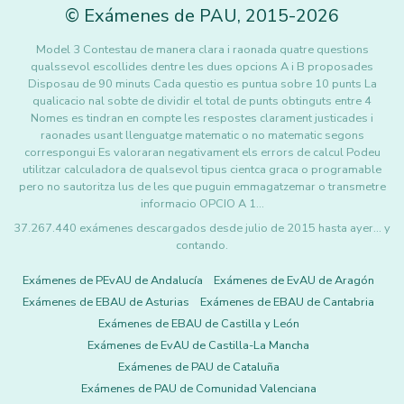
©
Exámenes de PAU
,
2015
-2026
Model 3 Contestau de manera clara i raonada quatre questions
qualssevol escollides dentre les dues opcions A i B proposades
Disposau de 90 minuts Cada questio es puntua sobre 10 punts La
qualicacio nal sobte de dividir el total de punts obtinguts entre 4
Nomes es tindran en compte les respostes clarament justicades i
raonades usant llenguatge matematic o no matematic segons
correspongui Es valoraran negativament els errors de calcul Podeu
utilitzar calculadora de qualsevol tipus cientca graca o programable
pero no sautoritza lus de les que puguin emmagatzemar o transmetre
informacio OPCIO A 1…
37.267.440 exámenes descargados desde julio de 2015 hasta ayer... y
contando.
Exámenes de PEvAU de Andalucía
Exámenes de EvAU de Aragón
Exámenes de EBAU de Asturias
Exámenes de EBAU de Cantabria
Exámenes de EBAU de Castilla y León
Exámenes de EvAU de Castilla-La Mancha
Exámenes de PAU de Cataluña
Exámenes de PAU de Comunidad Valenciana