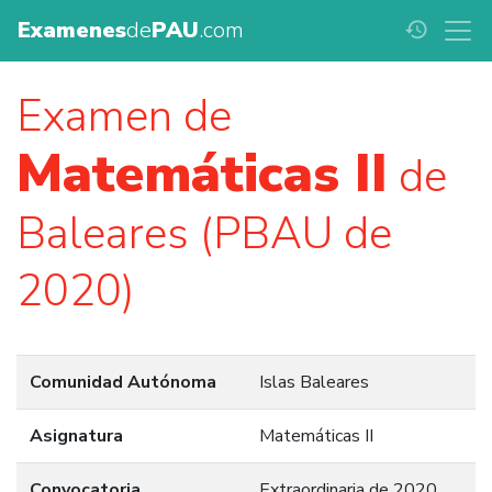
Examenes
de
PAU
.com
history
Examen de
Matemáticas II
de
Baleares (PBAU de
2020)
Comunidad Autónoma
Islas Baleares
Asignatura
Matemáticas II
Convocatoria
Extraordinaria de 2020