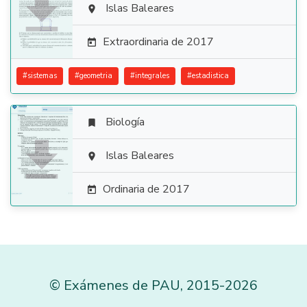

Islas Baleares

Extraordinaria de 2017

#
sistemas
#
geometria
#
integrales
#
estadistica
Biología


Islas Baleares

Ordinaria de 2017

©
Exámenes de PAU
,
2015
-2026