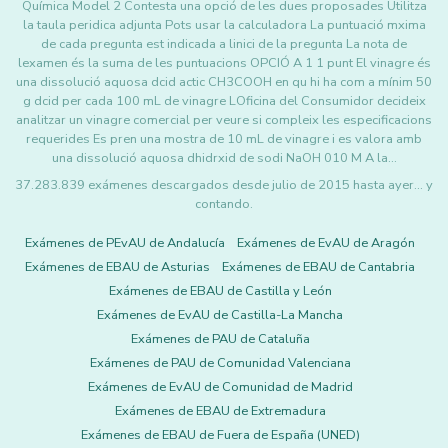
Química Model 2 Contesta una opció de les dues proposades Utilitza
la taula peridica adjunta Pots usar la calculadora La puntuació mxima
de cada pregunta est indicada a linici de la pregunta La nota de
lexamen és la suma de les puntuacions OPCIÓ A 1 1 punt El vinagre és
una dissolució aquosa dcid actic CH3COOH en qu hi ha com a mínim 50
g dcid per cada 100 mL de vinagre LOficina del Consumidor decideix
analitzar un vinagre comercial per veure si compleix les especificacions
requerides Es pren una mostra de 10 mL de vinagre i es valora amb
una dissolució aquosa dhidrxid de sodi NaOH 010 M A la…
37.283.839 exámenes descargados desde julio de 2015 hasta ayer... y
contando.
Exámenes de PEvAU de Andalucía
Exámenes de EvAU de Aragón
Exámenes de EBAU de Asturias
Exámenes de EBAU de Cantabria
Exámenes de EBAU de Castilla y León
Exámenes de EvAU de Castilla-La Mancha
Exámenes de PAU de Cataluña
Exámenes de PAU de Comunidad Valenciana
Exámenes de EvAU de Comunidad de Madrid
Exámenes de EBAU de Extremadura
Exámenes de EBAU de Fuera de España (UNED)