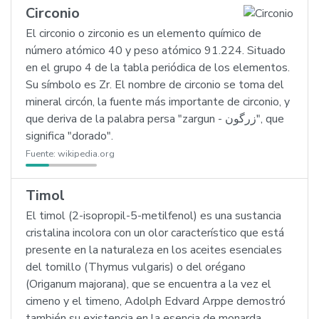
Circonio
El circonio o zirconio es un elemento químico de
número atómico 40 y peso atómico 91.224. Situado
en el grupo 4 de la tabla periódica de los elementos.
Su símbolo es Zr. El nombre de circonio se toma del
mineral circón, la fuente más importante de circonio, y
que deriva de la palabra persa "zargun - زرگون", que
significa "dorado".
Fuente:
wikipedia.org
Timol
El timol (2-isopropil-5-metilfenol) es una sustancia
cristalina incolora con un olor característico que está
presente en la naturaleza en los aceites esenciales
del tomillo (Thymus vulgaris) o del orégano
(Origanum majorana), que se encuentra a la vez el
cimeno y el timeno, Adolph Edvard Arppe demostró
también su existencia en la esencia de monarda