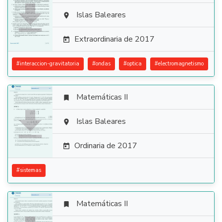

Islas Baleares

Extraordinaria de 2017

#
interaccion-gravitatoria
#
ondas
#
optica
#
electromagnetismo
Matemáticas II


Islas Baleares

Ordinaria de 2017

#
sistemas
Matemáticas II
