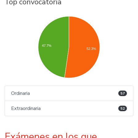
Top convocatoria
47.7%
52.3%
Ordinaria
57
Extraordinaria
52
Exámenes en los que