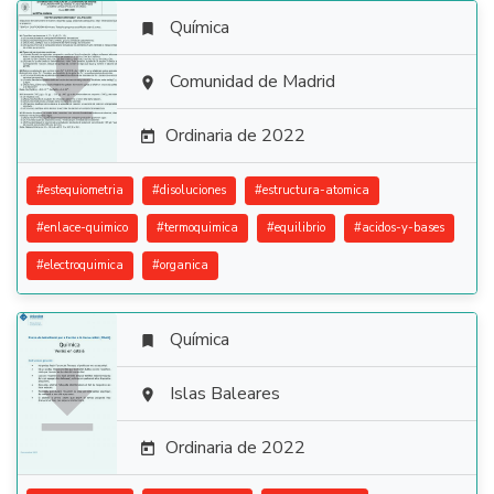
Química


Comunidad de Madrid

Ordinaria de 2022

#
estequiometria
#
disoluciones
#
estructura-atomica
#
enlace-quimico
#
termoquimica
#
equilibrio
#
acidos-y-bases
#
electroquimica
#
organica
Química


Islas Baleares

Ordinaria de 2022
