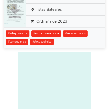

Islas Baleares

Ordinaria de 2023

#
estequiometria
#
estructura-atomica
#
enlace-quimico
#
termoquimica
#
electroquimica