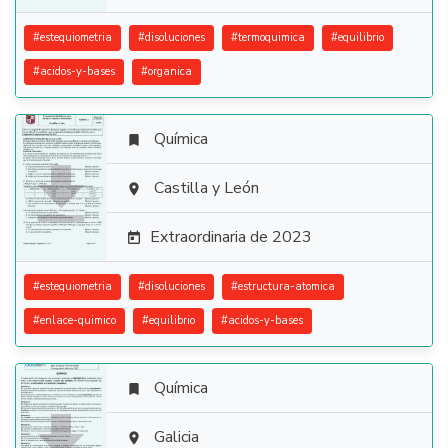
#
estequiometria
#
disoluciones
#
termoquimica
#
equilibrio
#
acidos-y-bases
#
organica
Química


Castilla y León

Extraordinaria de 2023

#
estequiometria
#
disoluciones
#
estructura-atomica
#
enlace-quimico
#
equilibrio
#
acidos-y-bases
Química


Galicia
