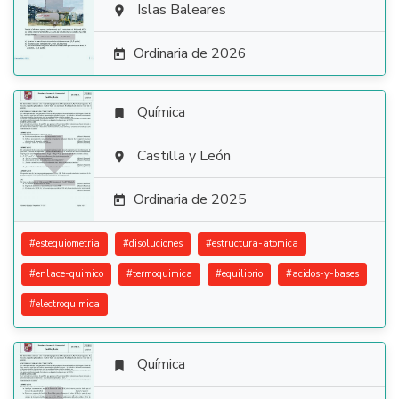

Islas Baleares

Ordinaria de 2026

Química


Castilla y León

Ordinaria de 2025

#
estequiometria
#
disoluciones
#
estructura-atomica
#
enlace-quimico
#
termoquimica
#
equilibrio
#
acidos-y-bases
#
electroquimica
Química
