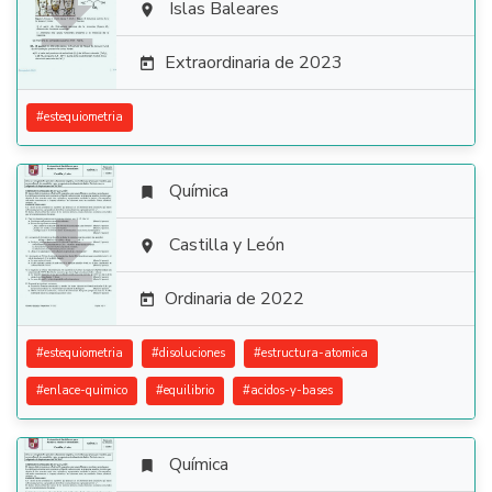

Islas Baleares

Extraordinaria de 2023

#
estequiometria
Química


Castilla y León

Ordinaria de 2022

#
estequiometria
#
disoluciones
#
estructura-atomica
#
enlace-quimico
#
equilibrio
#
acidos-y-bases
Química
