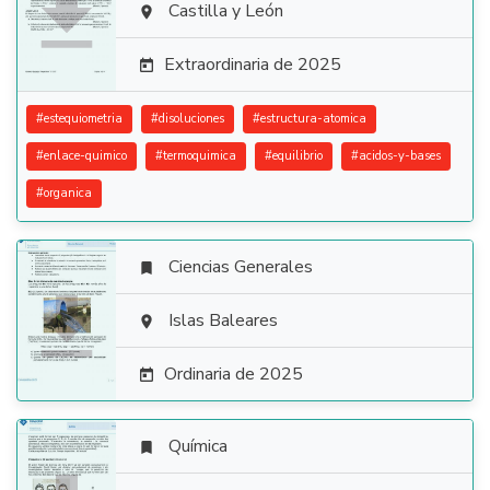

Castilla y León

Extraordinaria de 2025

#
estequiometria
#
disoluciones
#
estructura-atomica
#
enlace-quimico
#
termoquimica
#
equilibrio
#
acidos-y-bases
#
organica
Ciencias Generales


Islas Baleares

Ordinaria de 2025

Química
