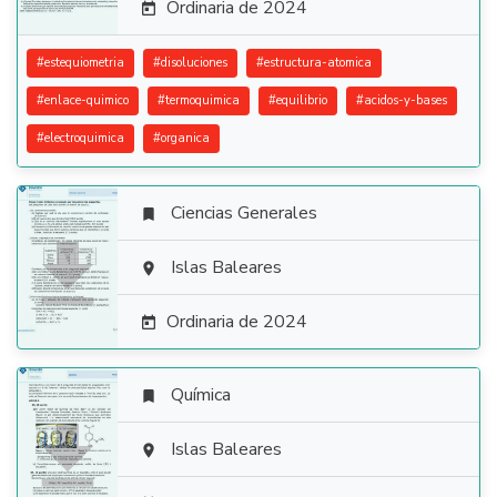
Ordinaria de 2024

#
estequiometria
#
disoluciones
#
estructura-atomica
#
enlace-quimico
#
termoquimica
#
equilibrio
#
acidos-y-bases
#
electroquimica
#
organica
Ciencias Generales


Islas Baleares

Ordinaria de 2024

Química


Islas Baleares
