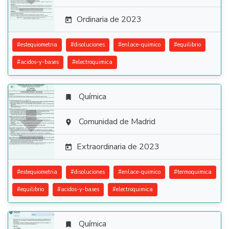
Ordinaria de 2023

#
estequiometria
#
disoluciones
#
enlace-quimico
#
equilibrio
#
acidos-y-bases
#
electroquimica
Química


Comunidad de Madrid

Extraordinaria de 2023

#
estequiometria
#
disoluciones
#
enlace-quimico
#
termoquimica
#
equilibrio
#
acidos-y-bases
#
electroquimica
Química
