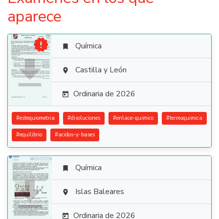
aparece

Química


Castilla y León

Ordinaria de 2026

#
estequiometria
#
disoluciones
#
enlace-quimico
#
termoquimica
#
equilibrio
#
acidos-y-bases
Química


Islas Baleares

Ordinaria de 2026
