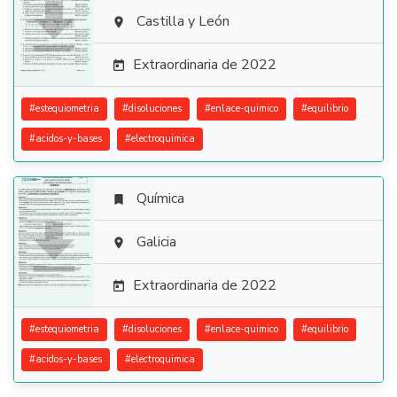

Castilla y León

Extraordinaria de 2022

#
estequiometria
#
disoluciones
#
enlace-quimico
#
equilibrio
#
acidos-y-bases
#
electroquimica
Química


Galicia

Extraordinaria de 2022

#
estequiometria
#
disoluciones
#
enlace-quimico
#
equilibrio
#
acidos-y-bases
#
electroquimica