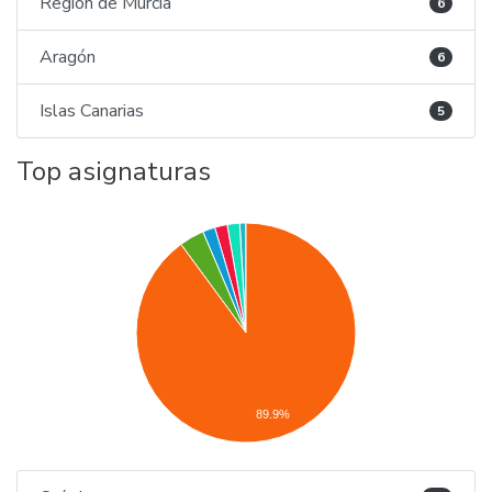
Región de Murcia
6
Aragón
6
Islas Canarias
5
Top asignaturas
89.9%