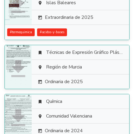

Islas Baleares

Extraordinaria de 2025

#
termoquimica
#
acidos-y-bases
Técnicas de Expresión Gráfico Plástica


Región de Murcia

Ordinaria de 2025

Química


Comunidad Valenciana

Ordinaria de 2024
