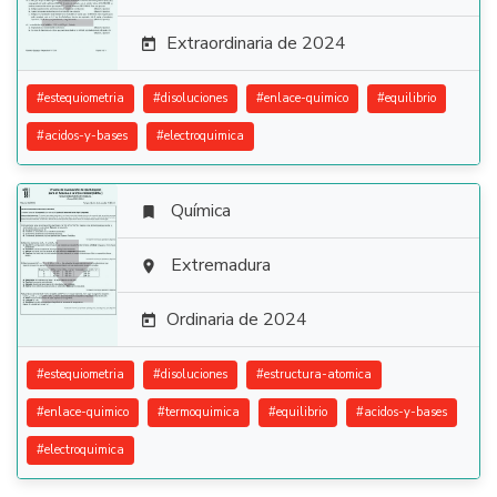
Extraordinaria de 2024

#
estequiometria
#
disoluciones
#
enlace-quimico
#
equilibrio
#
acidos-y-bases
#
electroquimica
Química


Extremadura

Ordinaria de 2024

#
estequiometria
#
disoluciones
#
estructura-atomica
#
enlace-quimico
#
termoquimica
#
equilibrio
#
acidos-y-bases
#
electroquimica