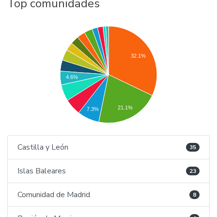
Top comunidades
32.1%
4.6%
21.1%
7.3%
Castilla y León
35
Islas Baleares
23
Comunidad de Madrid
8