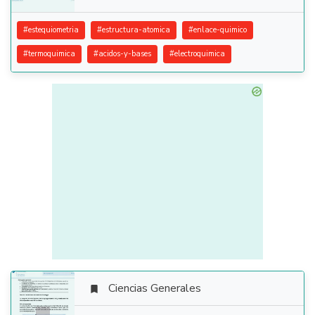
#
estequiometria
#
estructura-atomica
#
enlace-quimico
#
termoquimica
#
acidos-y-bases
#
electroquimica
Ciencias Generales
