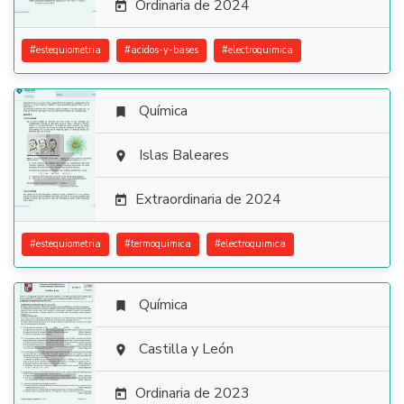
Ordinaria de 2024

#
estequiometria
#
acidos-y-bases
#
electroquimica
Química


Islas Baleares

Extraordinaria de 2024

#
estequiometria
#
termoquimica
#
electroquimica
Química


Castilla y León

Ordinaria de 2023
