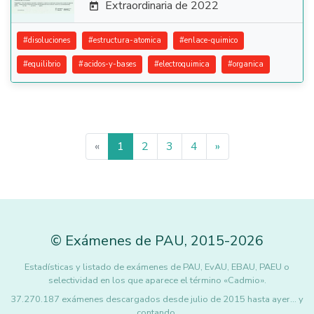
Extraordinaria de 2022

#
disoluciones
#
estructura-atomica
#
enlace-quimico
#
equilibrio
#
acidos-y-bases
#
electroquimica
#
organica
«
1
2
3
4
»
©
Exámenes de PAU
,
2015
-2026
Estadísticas y listado de exámenes de PAU, EvAU, EBAU, PAEU o
selectividad en los que aparece el término «Cadmio».
37.270.187 exámenes descargados desde julio de 2015 hasta ayer... y
contando.