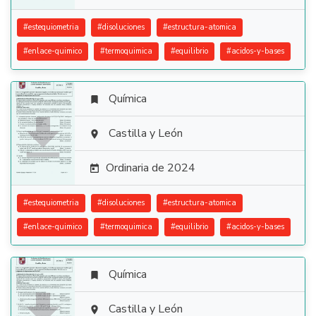
#
estequiometria
#
disoluciones
#
estructura-atomica
#
enlace-quimico
#
termoquimica
#
equilibrio
#
acidos-y-bases
Química


Castilla y León

Ordinaria de 2024

#
estequiometria
#
disoluciones
#
estructura-atomica
#
enlace-quimico
#
termoquimica
#
equilibrio
#
acidos-y-bases
Química


Castilla y León
