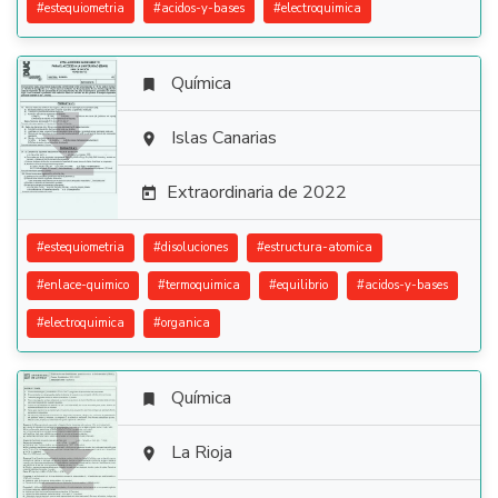
#
estequiometria
#
acidos-y-bases
#
electroquimica
Química


Islas Canarias

Extraordinaria de 2022

#
estequiometria
#
disoluciones
#
estructura-atomica
#
enlace-quimico
#
termoquimica
#
equilibrio
#
acidos-y-bases
#
electroquimica
#
organica
Química


La Rioja
