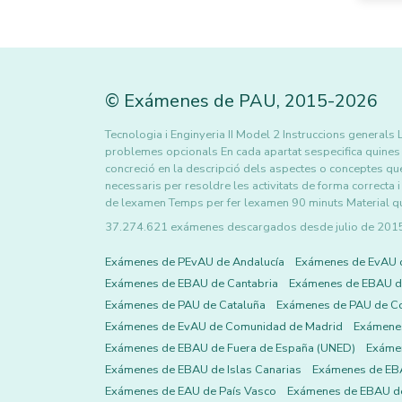
©
Exámenes de PAU
,
2015
-2026
Tecnologia i Enginyeria II Model 2 Instruccions general
problemes opcionals En cada apartat sespecifica quines 
concreció en la descripció dels aspectes o conceptes que 
necessaris per resoldre les activitats de forma correcta 
de lexamen Temps per fer lexamen 90 minuts Material que
37.274.621 exámenes descargados desde julio de 2015 h
Exámenes de PEvAU de Andalucía
Exámenes de EvAU 
Exámenes de EBAU de Cantabria
Exámenes de EBAU de
Exámenes de PAU de Cataluña
Exámenes de PAU de C
Exámenes de EvAU de Comunidad de Madrid
Exámene
Exámenes de EBAU de Fuera de España (UNED)
Exámen
Exámenes de EBAU de Islas Canarias
Exámenes de EBA
Exámenes de EAU de País Vasco
Exámenes de EBAU de