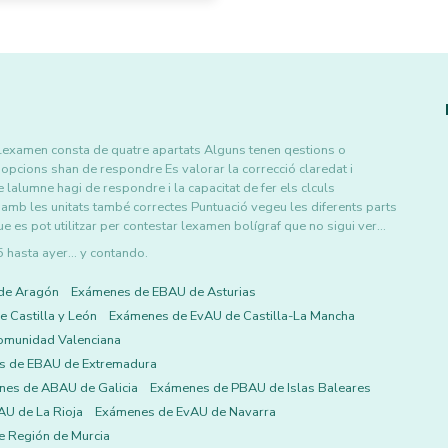
s Lexamen consta de quatre apartats Alguns tenen qestions o
opcions shan de respondre Es valorar la correcció claredat i
lalumne hagi de respondre i la capacitat de fer els clculs
i amb les unitats també correctes Puntuació vegeu les diferents parts
 es pot utilitzar per contestar lexamen bolígraf que no sigui ver…
asta ayer... y contando.
de Aragón
Exámenes de EBAU de Asturias
 Castilla y León
Exámenes de EvAU de Castilla-La Mancha
omunidad Valenciana
s de EBAU de Extremadura
es de ABAU de Galicia
Exámenes de PBAU de Islas Baleares
U de La Rioja
Exámenes de EvAU de Navarra
 Región de Murcia