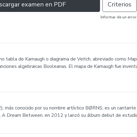
scargar examen en PDF
Criterios
Informar de un error
o tabla de Karnaugh o diagrama de Veitch, abreviado como Ma
 funciones algebraicas Booleanas. El mapa de Karnaugh fue inven
2), más conocido por su nombre artístico BØRNS, es un cantant
, A Dream Between, en 2012 y lanzó su álbum debut de estudio