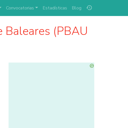
history
Convocatorias
Estadísticas
Blog
 Baleares (PBAU