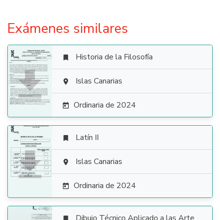
Exámenes similares
Historia de la Filosofía


Islas Canarias

Ordinaria de 2024

Latín II


Islas Canarias

Ordinaria de 2024

Dibujo Técnico Aplicado a las Artes Plásticas y al Diseño II
