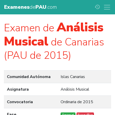
Examenes
de
PAU
.com
history
Análisis
Examen de
Musical
de Canarias
(PAU de 2015)
Comunidad Autónoma
Islas Canarias
Asignatura
Análisis Musical
Convocatoria
Ordinaria de 2015
Fase
General
Específica