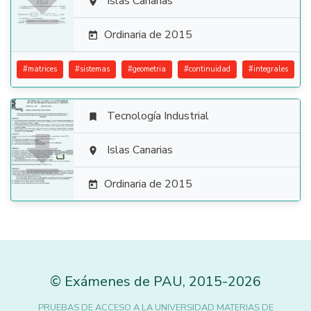

Islas Canarias

Ordinaria de 2015

#
matrices
#
sistemas
#
geometria
#
continuidad
#
integrales
Tecnología Industrial


Islas Canarias

Ordinaria de 2015

©
Exámenes de PAU
,
2015
-2026
PRUEBAS DE ACCESO A LA UNIVERSIDAD MATERIAS DE