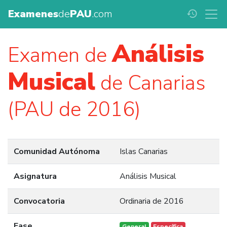
Examenes
de
PAU
.com
history
Análisis
Examen de
Musical
de Canarias
(PAU de 2016)
Comunidad Autónoma
Islas Canarias
Asignatura
Análisis Musical
Convocatoria
Ordinaria de 2016
Fase
General
Específica