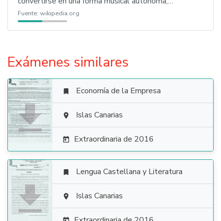
convertirse en una forma musical autónoma,…
Fuente:
wikipedia.org
Exámenes similares
Economía de la Empresa


Islas Canarias

Extraordinaria de 2016

Lengua Castellana y Literatura


Islas Canarias

Extraordinaria de 2016
