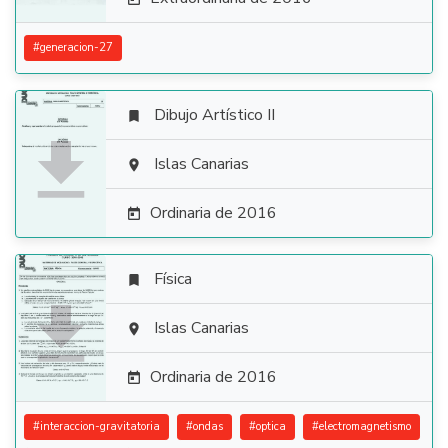
#
generacion-27
Dibujo Artístico II


Islas Canarias

Ordinaria de 2016

Física


Islas Canarias

Ordinaria de 2016

#
interaccion-gravitatoria
#
ondas
#
optica
#
electromagnetismo