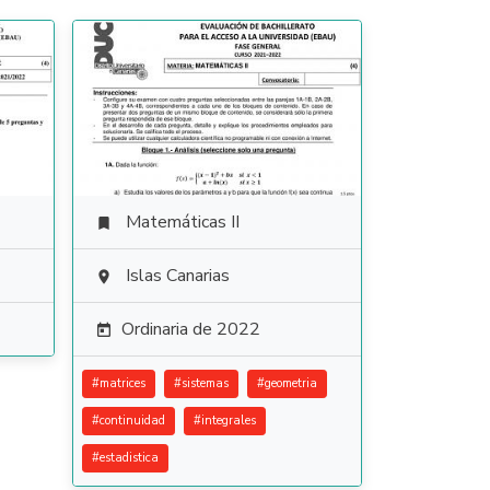
Matemáticas II

Islas Canarias

Ordinaria de 2022

#
matrices
#
sistemas
#
geometria
#
continuidad
#
integrales
#
estadistica