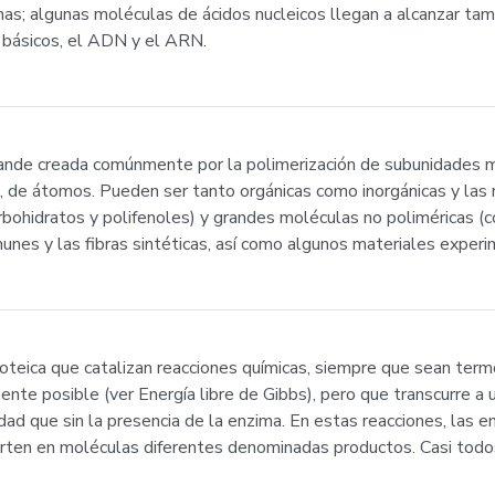
nas; algunas moléculas de ácidos nucleicos llegan a alcanzar ta
 básicos, el ADN y el ARN.
ande creada comúnmente por la polimerización de subunidades
, de átomos. Pueden ser tanto orgánicas como inorgánicas y las
arbohidratos y polifenoles) y grandes moléculas no poliméricas (c
unes y las fibras sintéticas, así como algunos materiales exper
oteica que catalizan reacciones químicas, siempre que sean ter
nte posible (ver Energía libre de Gibbs), pero que transcurre a
cidad que sin la presencia de la enzima. En estas reacciones, las
rten en moléculas diferentes denominadas productos. Casi todos