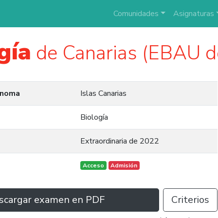
Comunidades
Asignaturas
gía
de Canarias (EBAU d
ónoma
Islas Canarias
Biología
Extraordinaria de 2022
Acceso
Admisión
scargar examen en PDF
Criterios