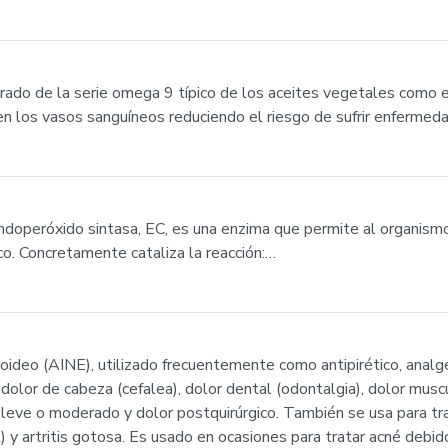
rado de la serie omega 9 típico de los aceites vegetales como el
 en los vasos sanguíneos reduciendo el riesgo de sufrir enfermed
doperóxido sintasa, EC, es una enzima que permite al organismo
ico. Concretamente cataliza la reacción:…
roideo (AINE), utilizado frecuentemente como antipirético, analgé
re, dolor de cabeza (cefalea), dolor dental (odontalgia), dolor mus
 leve o moderado y dolor postquirúrgico. También se usa para tr
R) y artritis gotosa. Es usado en ocasiones para tratar acné debi