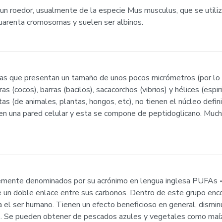
un roedor, usualmente de la especie Mus musculus, que se utiliza
 cuarenta cromosomas y suelen ser albinos.
tas que presentan un tamaño de unos pocos micrómetros (por lo 
s (cocos), barras (bacilos), sacacorchos (vibrios) y hélices (espir
otas (de animales, plantas, hongos, etc), no tienen el núcleo defi
 una pared celular y esta se compone de peptidoglicano. Mucha
ntemente denominados por su acrónimo en lengua inglesa PUFAs 
 un doble enlace entre sus carbonos. Dentro de este grupo enco
 el ser humano. Tienen un efecto beneficioso en general, dismin
. Se pueden obtener de pescados azules y vegetales como maíz, s