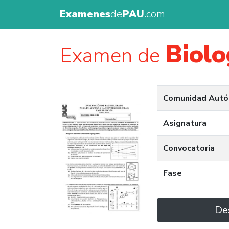
Examenes
de
PAU
.com
Biolo
Examen de
Comunidad Aut
Asignatura
Convocatoria
Fase
De