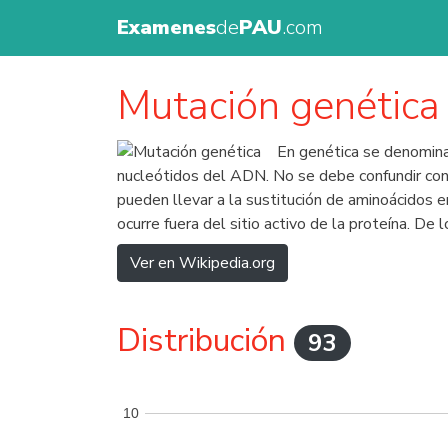
Examenes
de
PAU
.com
Mutación genética
En genética se denomina
nucleótidos del ADN. No se debe confundir con
pueden llevar a la sustitución de aminoácidos 
ocurre fuera del sitio activo de la proteína. D
Ver en Wikipedia.org
Distribución
93
10