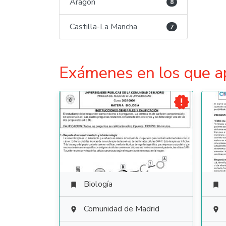
Aragón
8
Castilla-La Mancha
7
Exámenes en los que a

Biología


Comunidad de Madrid

