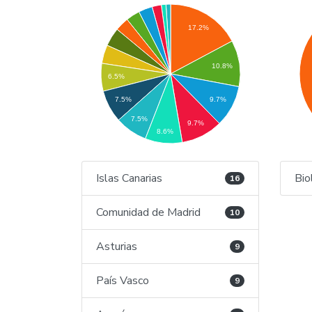
17.2%
10.8%
6.5%
7.5%
9.7%
7.5%
9.7%
8.6%
Islas Canarias
Bio
16
Comunidad de Madrid
10
Asturias
9
País Vasco
9