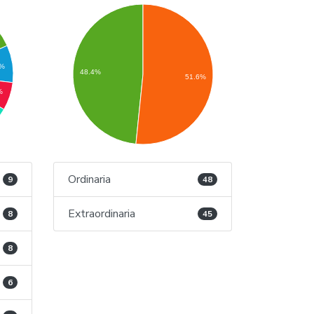
6%
48.4%
51.6%
%
Ordinaria
9
48
Extraordinaria
8
45
8
6