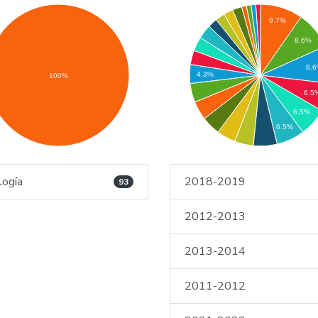
9.7%
8.6%
8.
4.3%
100%
6.5
6.5%
6.5%
logía
2018-2019
93
2012-2013
2013-2014
2011-2012