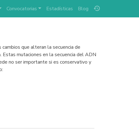
history
Convocatorias
Estadísticas
Blog
 cambios que alteran la secuencia de
n. Estas mutaciones en la secuencia del ADN
ede no ser importante si es conservativo y
o: