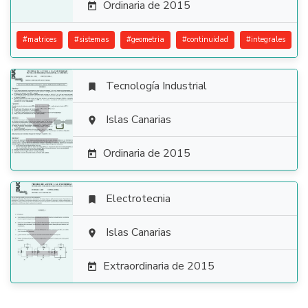
Ordinaria de 2015

#
matrices
#
sistemas
#
geometria
#
continuidad
#
integrales
Tecnología Industrial


Islas Canarias

Ordinaria de 2015

Electrotecnia


Islas Canarias

Extraordinaria de 2015
