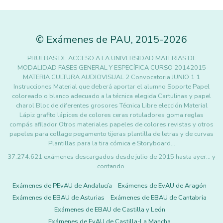
©
Exámenes de PAU
,
2015
-2026
PRUEBAS DE ACCESO A LA UNIVERSIDAD MATERIAS DE
MODALIDAD FASES GENERAL Y ESPECÍFICA CURSO 20142015
MATERIA CULTURA AUDIOVISUAL 2 Convocatoria JUNIO 1 1
Instrucciones Material que deberá aportar el alumno Soporte Papel
coloreado o blanco adecuado a la técnica elegida Cartulinas y papel
charol Bloc de diferentes grosores Técnica Libre elección Material
Lápiz grafito lápices de colores ceras rotuladores goma reglas
compás afilador Otros materiales papeles de colores revistas y otros
papeles para collage pegamento tijeras plantilla de letras y de curvas
Plantillas para la tira cómica e Storyboard…
37.274.621 exámenes descargados desde julio de 2015 hasta ayer... y
contando.
Exámenes de PEvAU de Andalucía
Exámenes de EvAU de Aragón
Exámenes de EBAU de Asturias
Exámenes de EBAU de Cantabria
Exámenes de EBAU de Castilla y León
Exámenes de EvAU de Castilla-La Mancha