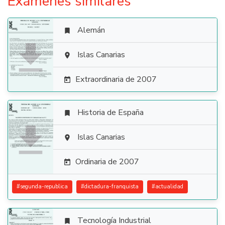
Exámenes similares
Alemán


Islas Canarias

Extraordinaria de 2007

Historia de España


Islas Canarias

Ordinaria de 2007

#
segunda-republica
#
dictadura-franquista
#
actualidad
Tecnología Industrial
