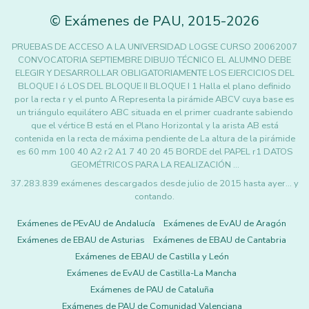
©
Exámenes de PAU
,
2015
-2026
PRUEBAS DE ACCESO A LA UNIVERSIDAD LOGSE CURSO 20062007
CONVOCATORIA SEPTIEMBRE DIBUJO TÉCNICO EL ALUMNO DEBE
ELEGIR Y DESARROLLAR OBLIGATORIAMENTE LOS EJERCICIOS DEL
BLOQUE I ó LOS DEL BLOQUE II BLOQUE I 1 Halla el plano definido
por la recta r y el punto A Representa la pirámide ABCV cuya base es
un triángulo equilátero ABC situada en el primer cuadrante sabiendo
que el vértice B está en el Plano Horizontal y la arista AB está
contenida en la recta de máxima pendiente de La altura de la pirámide
es 60 mm 100 40 A2 r2 A1 7 40 20 45 BORDE del PAPEL r1 DATOS
GEOMÉTRICOS PARA LA REALIZACIÓN …
37.283.839 exámenes descargados desde julio de 2015 hasta ayer... y
contando.
Exámenes de PEvAU de Andalucía
Exámenes de EvAU de Aragón
Exámenes de EBAU de Asturias
Exámenes de EBAU de Cantabria
Exámenes de EBAU de Castilla y León
Exámenes de EvAU de Castilla-La Mancha
Exámenes de PAU de Cataluña
Exámenes de PAU de Comunidad Valenciana