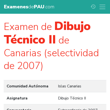
Examenes
de
PAU
.com
history
Dibujo
Examen de
Técnico II
de
Canarias (selectividad
de 2007)
Comunidad Autónoma
Islas Canarias
Asignatura
Dibujo Técnico II