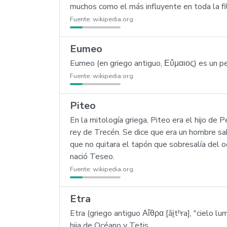
muchos como el más influyente en toda la fi
Fuente:
wikipedia.org
Eumeo
Eumeo (en griego antiguo, Εὔμαιος) es un per
Fuente:
wikipedia.org
Piteo
En la mitología griega, Piteo era el hijo de
rey de Trecén. Se dice que era un hombre sa
que no quitara el tapón que sobresalía del o
nació Teseo.
Fuente:
wikipedia.org
Etra
Etra (griego antiguo Αἴθρα [ǎi̯tʰra], "cielo 
hija de Océano y Tetis.