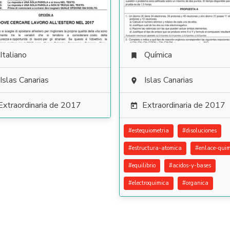
Italiano
Química

Islas Canarias
Islas Canarias

Extraordinaria de 2017
Extraordinaria de 2017

#
estequiometria
#
disoluciones
#
estructura-atomica
#
enlace-quim
#
equilibrio
#
acidos-y-bases
#
electroquimica
#
organica