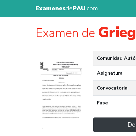
Examenes
de
PAU
.com
Grie
Examen de
Comunidad Aut
Asignatura
Convocatoria
Fase
De