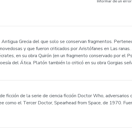
Informar de un error
la Antigua Grecia del que solo se conservan fragmentos. Pertene
novedosas y que fueron criticados por Aristófanes en Las ranas. 
écrates, en su obra Quirón (en un fragmento conservado por el P
poesía del Ática. Platón también lo criticó en su obra Gorgias s
 de ficción de la serie de ciencia ficción Doctor Who, adversario
wee como el Tercer Doctor, Spearhead from Space, de 1970. Fuer