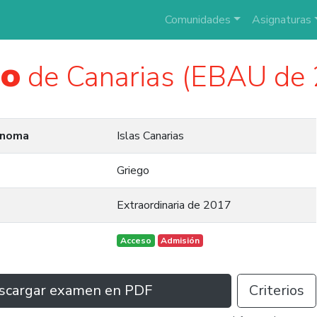
Comunidades
Asignaturas
go
de Canarias (EBAU de
ónoma
Islas Canarias
Griego
Extraordinaria de 2017
Acceso
Admisión
scargar examen en PDF
Criterios