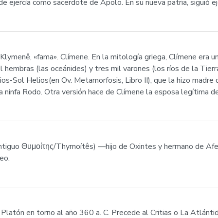
de ejercía como sacerdote de Apolo. En su nueva patria, siguió 
lymenê, «fama». Clímene. En la mitología griega, Clímene era un
il hembras (las oceánides) y tres mil varones (los ríos de la Tie
dios-Sol Helios(en Ov. Metamorfosis, Libro II), que la hizo madre
a ninfa Rodo. Otra versión hace de Clímene la esposa legítima de
 antiguo Θυμοίτης/Thymoítês) —hijo de Oxintes y hermano de Afe
eo.
 Platón en torno al año 360 a. C. Precede al Critias o La Atlánti