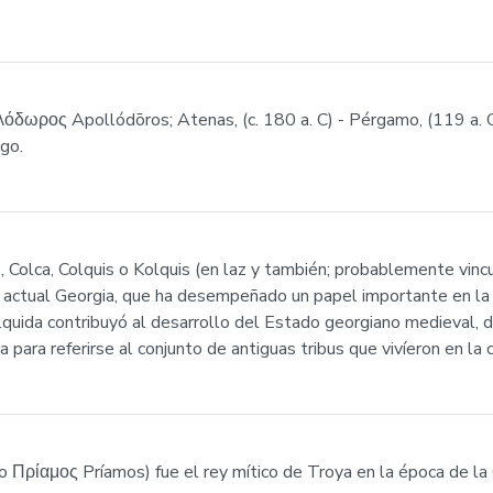
δωρος Apollódōros; Atenas, (c. 180 a. C) - Pérgamo, (119 a. 
ego.
e, Colca, Colquis o Kolquis (en laz y también; probablemente vinc
a actual Georgia, que ha desempeñado un papel importante en la 
lquida contribuyó al desarrollo del Estado georgiano medieval, d
iza para referirse al conjunto de antiguas tribus que vivíeron en l
guo Πρίαμος Príamos) fue el rey mítico de Troya en la época de l