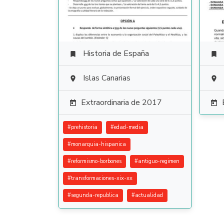
Historia de España


Islas Canarias


Extraordinaria de 2017


#
prehistoria
#
edad-media
#
monarquia-hispanica
#
reformismo-borbones
#
antiguo-regimen
#
transformaciones-xix-xx
#
segunda-republica
#
actualidad