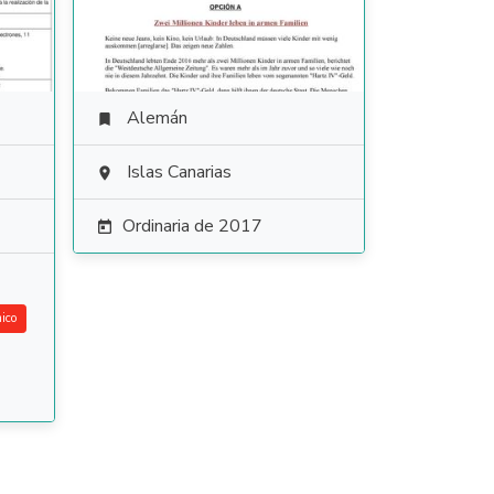
Alemán

Islas Canarias

Ordinaria de 2017

ico