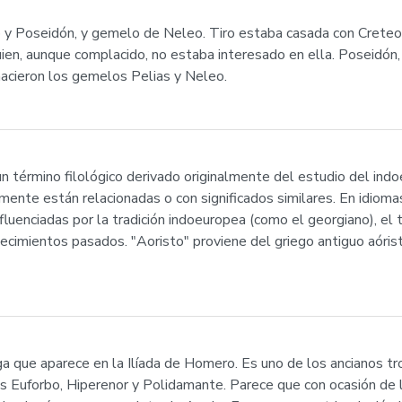
ro y Poseidón, y gemelo de Neleo. Tiro estaba casada con Creteo, 
uien, aunque complacido, no estaba interesado en ella. Poseidón,
nacieron los gemelos Pelias y Neleo.
 un término filológico derivado originalmente del estudio del ind
mente están relacionadas o con significados similares. En idioma
fluenciadas por la tradición indoeuropea (como el georgiano), e
ecimientos pasados. "Aoristo" proviene del griego antiguo aóristo
ga que aparece en la Ilíada de Homero. Es uno de los ancianos t
s Euforbo, Hiperenor y Polidamante. Parece que con ocasión de 