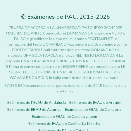
©
Exámenes de PAU
,
2015
-2026
PRUEBA DE ACCESO A LA UNIVERSIDAD PAU CURSO 20242025
MATERIA ITALIANO 1 Convocatoria DOMANDA 1 Rispondere VERO o
FALSO e giustificare la risposta utilizzando ESATTAMENTE le
informazioni del testo DOMANDA 2 Rispondere a DUE domande con le
PROPRIE PAROLE sulle informazioni del testo DOMANDA 3 La
risposta UNA SOLA PAROLA e si trova NEL TESTO DOMANDA 4 La
risposta UNA SOLA PAROLA e NON SI TROVA NEL TESTO DOMANDA
5 Prima di cominciare a scrivere LEGGERE BENE largomento scelto LE
SIGARETTE ELETTRONICHE UN PERICOLO SOTTOVALUTATO PER I
GIOVANI E NON SOLO In Italia come in molti altri paesi svapare …
37.283.839 exámenes descargados desde julio de 2015 hasta ayer... y
contando.
Exámenes de PEvAU de Andalucía
Exámenes de EvAU de Aragón
Exámenes de EBAU de Asturias
Exámenes de EBAU de Cantabria
Exámenes de EBAU de Castilla y León
Exámenes de EvAU de Castilla-La Mancha
Exámenes de PAU de Cataluña