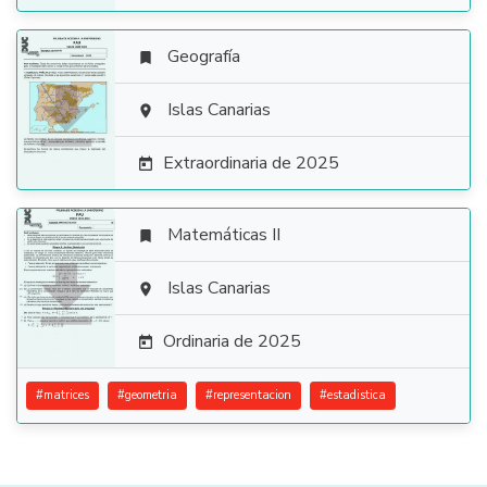
Geografía


Islas Canarias

Extraordinaria de 2025

Matemáticas II


Islas Canarias

Ordinaria de 2025

#
matrices
#
geometria
#
representacion
#
estadistica