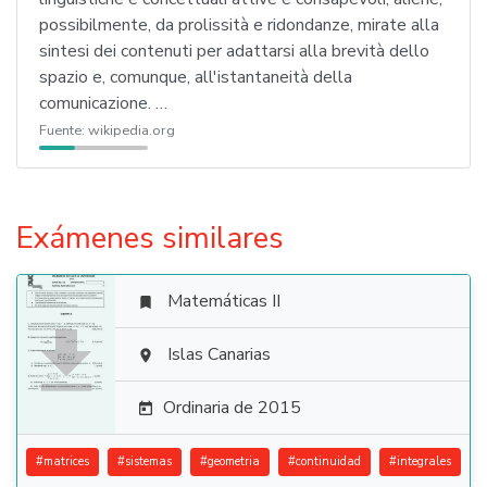
possibilmente, da prolissità e ridondanze, mirate alla
sintesi dei contenuti per adattarsi alla brevità dello
spazio e, comunque, all'istantaneità della
comunicazione. …
Fuente:
wikipedia.org
Exámenes similares
Matemáticas II


Islas Canarias

Ordinaria de 2015

#
matrices
#
sistemas
#
geometria
#
continuidad
#
integrales