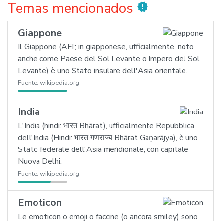
Temas mencionados
new_releases
Giappone
Il Giappone (AFI:; in giapponese, ufficialmente, noto
anche come Paese del Sol Levante o Impero del Sol
Levante) è uno Stato insulare dell'Asia orientale.
Fuente:
wikipedia.org
India
L'India (hindi: भारत Bhārat), ufficialmente Repubblica
dell'India (Hindi: भारत गणराज्य Bhārat Gaṇarājya), è uno
Stato federale dell'Asia meridionale, con capitale
Nuova Delhi.
Fuente:
wikipedia.org
Emoticon
Le emoticon o emoji o faccine (o ancora smiley) sono