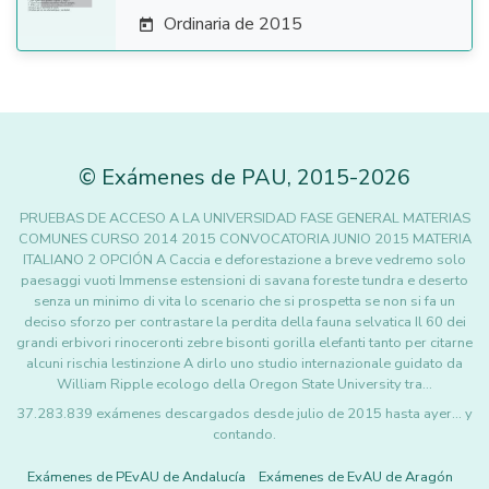
Ordinaria de 2015

©
Exámenes de PAU
,
2015
-2026
PRUEBAS DE ACCESO A LA UNIVERSIDAD FASE GENERAL MATERIAS
COMUNES CURSO 2014 2015 CONVOCATORIA JUNIO 2015 MATERIA
ITALIANO 2 OPCIÓN A Caccia e deforestazione a breve vedremo solo
paesaggi vuoti Immense estensioni di savana foreste tundra e deserto
senza un minimo di vita lo scenario che si prospetta se non si fa un
deciso sforzo per contrastare la perdita della fauna selvatica Il 60 dei
grandi erbivori rinoceronti zebre bisonti gorilla elefanti tanto per citarne
alcuni rischia lestinzione A dirlo uno studio internazionale guidato da
William Ripple ecologo della Oregon State University tra…
37.283.839 exámenes descargados desde julio de 2015 hasta ayer... y
contando.
Exámenes de PEvAU de Andalucía
Exámenes de EvAU de Aragón