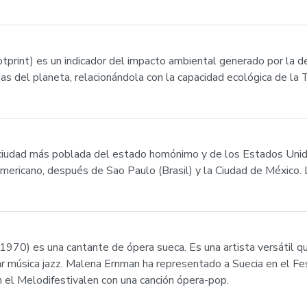
footprint) es un indicador del impacto ambiental generado por l
s del planeta, relacionándola con la capacidad ecológica de la T
a ciudad más poblada del estado homónimo y de los Estados Unido
mericano, después de Sao Paulo (Brasil) y la Ciudad de México. L
70) es una cantante de ópera sueca. Es una artista versátil qu
ar música jazz. Malena Ernman ha representado a Suecia en el F
n el Melodifestivalen con una canción ópera-pop.