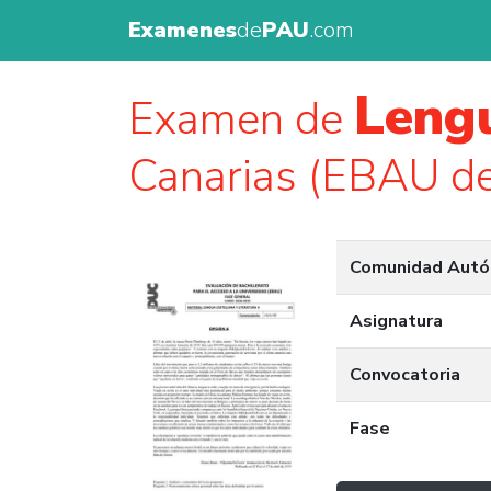
Examenes
de
PAU
.com
Lengu
Examen de
Canarias (EBAU d
Comunidad Aut
Asignatura
Convocatoria
Fase