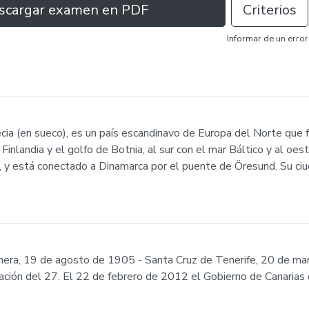
scargar examen en PDF
Criterios
Informar de un error
ecia (en sueco), es un país escandinavo de Europa del Norte que 
 Finlandia y el golfo de Botnia, al sur con el mar Báltico y al o
ia, y está conectado a Dinamarca por el puente de Öresund. Su c
mera, 19 de agosto de 1905 - Santa Cruz de Tenerife, 20 de ma
ación del 27. El 22 de febrero de 2012 el Gobierno de Canarias d