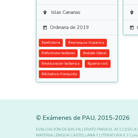
Islas Canarias


Ordinaria de 2019


#
prehistoria
#
monarquia-hispanica
#
reformismo-borbones
#
estado-liberal
#
restauracion-borbonica
#
guerra-civil
#
dictadura-franquista
©
Exámenes de PAU
,
2015
-2026
EVALUACIÓN DE BACHILLERATO PARA EL ACCCESO A
MATERIA LENGUA CASTELLANA Y LITERATURA II 3 Convocat